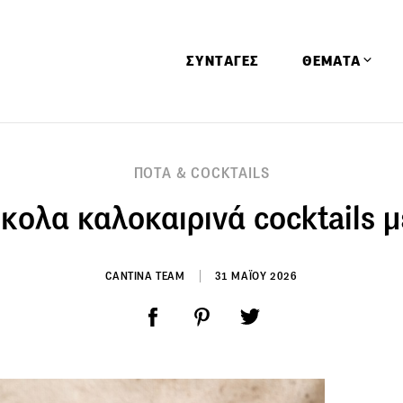
ΣΥΝΤΑΓΕΣ
ΘΕΜΑΤΑ
Απόψεις
ΠΟΤΑ & COCKTAILS
Αφιερώματα
ύκολα καλοκαιρινά cocktails μ
Ειδήσεις
Έρευνες
Οινοπνευματώ
CANTINA TEAM
31 ΜΑΪΟΥ 2026
Παιδί
Υγεία & Διατρ