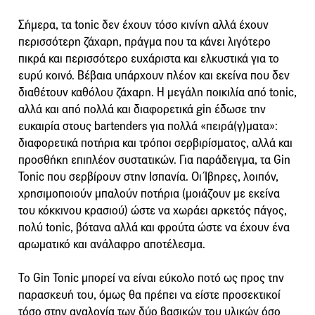
Σήμερα, τα tonic δεν έχουν τόσο κινίνη αλλά έχουν
περισσότερη ζάχαρη, πράγμα που τα κάνει λιγότερο
πικρά και περισσότερο ευχάριστα και ελκυστικά για το
ευρύ κοινό. Βέβαια υπάρχουν πλέον και εκείνα που δεν
διαθέτουν καθόλου ζάχαρη. Η μεγάλη ποικιλία από tonic,
αλλά και από πολλά και διαφορετικά gin έδωσε την
ευκαιρία στους bartenders για πολλά «πειρά(γ)ματα»:
διαφορετικά ποτήρια και τρόποι σερβιρίσματος, αλλά και
προσθήκη επιπλέον συστατικών. Για παράδειγμα, τα Gin
Tonic που σερβίρουν στην Ισπανία. Οι Ίβηρες, λοιπόν,
χρησιμοποιούν μπαλούν ποτήρια (μοιάζουν με εκείνα
του κόκκινου κρασιού) ώστε να χωράει αρκετός πάγος,
πολύ tonic, βότανα αλλά και φρούτα ώστε να έχουν ένα
αρωματικό και ανάλαφρο αποτέλεσμα.
Το Gin Tonic μπορεί να είναι εύκολο ποτό ως προς την
παρασκευή του, όμως θα πρέπει να είστε προσεκτικοί
τόσο στην αναλογία των δύο βασικών του υλικών όσο