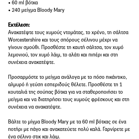
• 60 ml βότκα
• 240 μείγμα Bloody Mary
Εκτέλεση:
Ανακατέψτε τους χυμούς ντομάτας, το χρένο, τη σάλτσα
Worcestershire και τους σπόρους σέλινου μέχρι να
γίνουν σμούθι. Προσθέστε τη καυτή σάλτσα, τον χυμό
λεμονιού, τον χυμό λάιμ, το αλάτι και πιπέρι και στη
συνέχεια ανακατέψτε.
Προσαρμόστε το μείγμα ανάλογα με το πόσο πικάντικο,
αλμυρό ή γεύση εσπεριδούς θέλετε. Προσθέστε τη 1
κουταλιά της σούπας βότκα για να σταθεροποιήσει το
μείγμα και να διατηρήσει τους χυμούς φρέσκους και στη
συνέχεια να ανακατέψτε.
Βάλτε το μίγμα Βloody Μary με τα 60 ml βότκας σε ένα
ποτήρι με πάγο και ανακατεύετε πολύ καλά. Γαρνίρετε με
ένα σέλινο στικ και λάιμ.