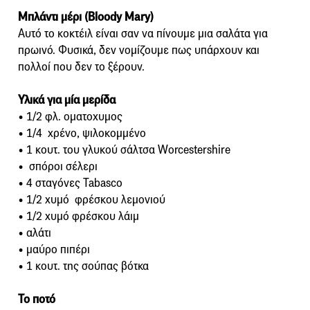
Μπλάντι μέρι (Bloody Mary)
Αυτό το κοκτέιλ είναι σαν να πίνουμε μια σαλάτα για
πρωινό. Φυσικά, δεν νομίζουμε πως υπάρχουν και
πολλοί που δεν το ξέρουν.
Υλικά για μία μερίδα
• 1/2 φλ. οματοχυμος
• 1/4 χρένο, ψιλοκομμένο
• 1 κουτ. του γλυκού σάλτσα Worcestershire
• σπόροι σέλερι
• 4 σταγόνες Tabasco
• 1/2 χυμό φρέσκου λεμονιού
• 1/2 χυμό φρέσκου λάιμ
• αλάτι
• μαύρο πιπέρι
• 1 κουτ. της σούπας βότκα
Το ποτό