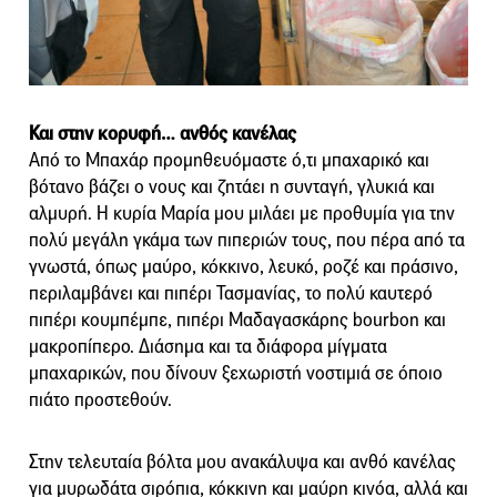
Και στην κορυφή… ανθός κανέλας
Από το Μπαχάρ προμηθευόμαστε ό,τι μπαχαρικό και
βότανο βάζει ο νους και ζητάει η συνταγή, γλυκιά και
αλμυρή. Η κυρία Μαρία μου μιλάει με προθυμία για την
πολύ μεγάλη γκάμα των πιπεριών τους, που πέρα από τα
γνωστά, όπως μαύρο, κόκκινο, λευκό, ροζέ και πράσινο,
περιλαμβάνει και πιπέρι Τασμανίας, το πολύ καυτερό
πιπέρι κουμπέμπε, πιπέρι Μαδαγασκάρης bourbon και
μακροπίπερο. Διάσημα και τα διάφορα μίγματα
μπαχαρικών, που δίνουν ξεχωριστή νοστιμιά σε όποιο
πιάτο προστεθούν.
Στην τελευταία βόλτα μου ανακάλυψα και ανθό κανέλας
για μυρωδάτα σιρόπια, κόκκινη και μαύρη κινόα, αλλά και