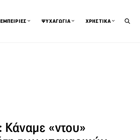
ΕΜΠΕΙΡΙΕΣ
ΨΥΧΑΓΩΓΙΑ
ΧΡΗΣΤΙΚΑ
Εκδηλώσεις
CineFood
Θερμιδομετρητής
Εστιατόρια
Lifestyle
Λεξικό Κουζίνας
ΣΥΝΤΑΓΕΣ
ΑΡΘΡΑ
Μαγαζιά
Viral Videos
Συμβουλές
Πρόσωπα
Βιβλία
Τα Φρέσκα Του Μήνα
δη
Προϊόντα
Διαγωνισμοί
Τεχνικές
Ταξίδια
Κουίζ
οφή
 Κάναμε «ντου»