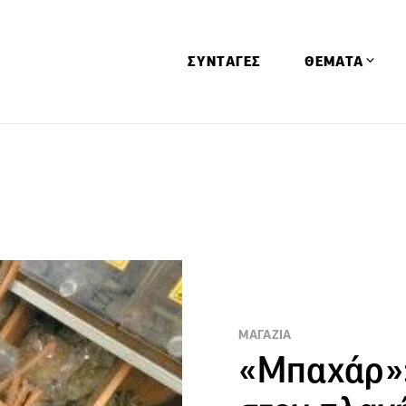
ΣΥΝΤΑΓΕΣ
ΘΕΜΑΤΑ
Απόψεις
Αφιερώματα
Ειδήσεις
Έρευνες
Οινοπνευματώ
Παιδί
Υγεία & Διατρ
ΜΑΓΑΖΙΑ
«Μπαχάρ»: