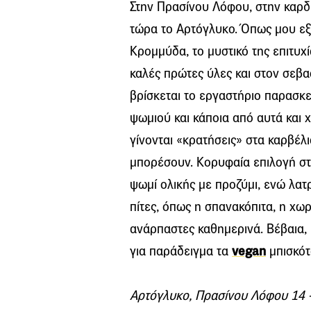
Στην Πρασίνου Λόφου, στην καρδι
τώρα το Αρτόγλυκο. Όπως μου εξή
Κρομμύδα, το μυστικό της επιτυχ
καλές πρώτες ύλες και στον σεβα
βρίσκεται το εργαστήριο παρασκ
ψωμιού και κάποια από αυτά και 
γίνονται «κρατήσεις» στα καρβέλια
μπορέσουν. Κορυφαία επιλογή στη 
ψωμί ολικής με προζύμι, ενώ λατρ
πίτες, όπως η σπανακόπιτα, η χωρ
ανάρπαστες καθημερινά. Βέβαια,
για παράδειγμα τα
vegan
μπισκότ
Αρτόγλυκο, Πρασίνου Λόφου 14 –