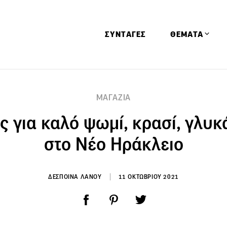
ΣΥΝΤΑΓΕΣ
ΘΕΜΑΤΑ
Απόψεις
ΜΑΓΑΖΙΑ
Αφιερώματα
ς για καλό ψωμί, κρασί, γλυκά
Ειδήσεις
Έρευνες
στο Νέο Ηράκλειο
Οινοπνευματώ
Παιδί
ΔΕΣΠΟΙΝΑ ΛΑΝΟΥ
11 ΟΚΤΩΒΡΙΟΥ 2021
Υγεία & Διατρ