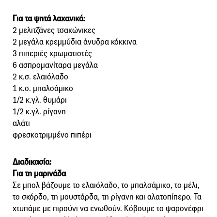
Για τα ψητά λαχανικά:
2 μελιτζάνες τσακώνικες
2 μεγάλα κρεμμύδια άνυδρα κόκκινα
3 πιπεριές χρωματιστές
6 ασπρομανίταρα μεγάλα
2 κ.σ. ελαιόλαδο
1 κ.σ. μπαλσάμικο
1/2 κ.γλ. θυμάρι
1/2 κ.γλ. ρίγανη
αλάτι
φρεσκοτριμμένο πιπέρι
Διαδικασία:
Για τη μαρινάδα
Σε μπολ βάζουμε το ελαιόλαδο, το μπαλσάμικο, το μέλι,
το σκόρδο, τη μουστάρδα, τη ρίγανη και αλατοπίπερο. Τα
χτυπάμε με πιρούνι να ενωθούν. Κόβουμε το ψαρονέφρι