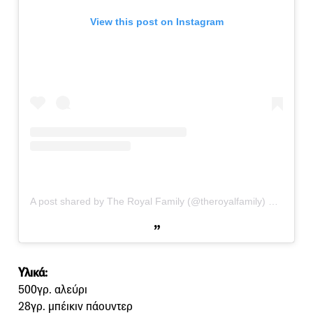
View this post on Instagram
A post shared by The Royal Family (@theroyalfamily)
on
May 19
Υλικά:
500γρ. αλεύρι
28γρ. μπέικιν πάουντερ