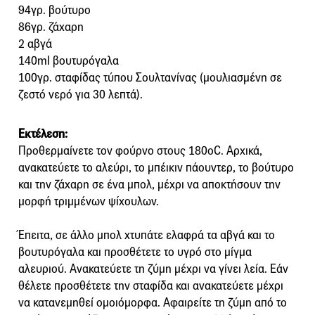
94γρ. βούτυρο
86γρ. ζάχαρη
2 αβγά
140ml βουτυρόγαλα
100γρ. σταφίδας τύπου Σουλτανίνας (μουλιασμένη σε
ζεστό νερό για 30 λεπτά).
Εκτέλεση:
Προθερμαίνετε τον φούρνο στους 180οC. Αρχικά,
ανακατεύετε το αλεύρι, το μπέικιν πάουντερ, το βούτυρο
και την ζάχαρη σε ένα μπολ, μέχρι να αποκτήσουν την
μορφή τριμμένων ψίχουλων.
Έπειτα, σε άλλο μπολ χτυπάτε ελαφρά τα αβγά και το
βουτυρόγαλα και προσθέτετε το υγρό στο μίγμα
αλευριού. Ανακατεύετε τη ζύμη μέχρι να γίνει λεία. Εάν
θέλετε προσθέτετε την σταφίδα και ανακατεύετε μέχρι
να κατανεμηθεί ομοιόμορφα. Αφαιρείτε τη ζύμη από το