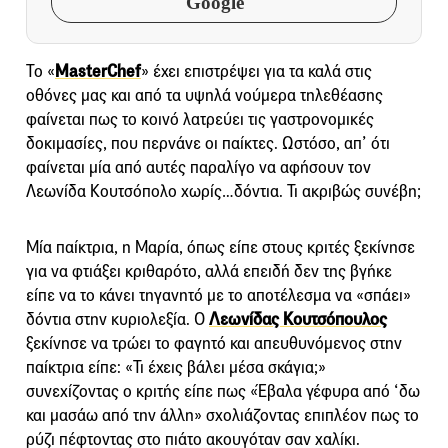
Google
Το «
MasterChef
» έχει επιστρέψει για τα καλά στις
οθόνες μας και από τα υψηλά νούμερα τηλεθέασης
φαίνεται πως το κοινό λατρεύει τις γαστρονομικές
δοκιμασίες, που περνάνε οι παίκτες. Ωστόσο, απ’ ότι
φαίνεται μία από αυτές παραλίγο να αφήσουν τον
Λεωνίδα Κουτσόπολο χωρίς…δόντια. Τι ακριβώς συνέβη;
Μία παίκτρια, η Μαρία, όπως είπε στους κριτές ξεκίνησε
για να φτιάξει κριθαρότο, αλλά επειδή δεν της βγήκε
είπε να το κάνει τηγανητό με το αποτέλεσμα να «σπάει»
δόντια στην κυριολεξία. Ο
Λεωνίδας Κουτσόπουλος
ξεκίνησε να τρώει το φαγητό και απευθυνόμενος στην
παίκτρια είπε: «Τι έχεις βάλει μέσα σκάγια;»
συνεχίζοντας ο κριτής είπε πως «Έβαλα γέφυρα από ‘δω
και μασάω από την άλλη» σχολιάζοντας επιπλέον πως το
ρύζι πέφτοντας στο πιάτο ακουγόταν σαν χαλίκι.