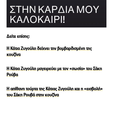
Δείτε επίσης:
Η Κάτια Ζυγούλη δείχνει την βομβαρδισμένη της
κουζίνα
Η Κάτια Ζυγούλη μαγειρεύει με τον «σωσία» του Σάκη
Ρούβα
Η απίθανη τούρτα της Κάτιας Ζυγούλη και η «εισβολή»
του Σάκη Ρουβά στην κουζίνα