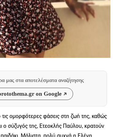
θρα μας
στα αποτελέσματα αναζήτησης
rotothema.gr on Google
ό τις ομορφότερες φάσεις στη ζωή της, καθώς
αι ο σύζυγός της, Ετεοκλής Παύλου, κρατούν
 παιδάκι. Μάλιστα, πολύ συχνά η Ελένη