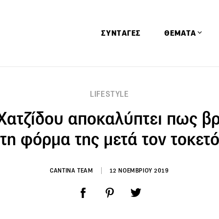
ΣΥΝΤΑΓΕΣ
ΘΕΜΑΤΑ
Απόψεις
LIFESTYLE
Αφιερώματα
Χατζίδου αποκαλύπτει πως β
Ειδήσεις
Έρευνες
τη φόρμα της μετά τον τοκετ
Οινοπνευματώ
Παιδί
CANTINA TEAM
12 ΝΟΕΜΒΡΙΟΥ 2019
Υγεία & Διατρ