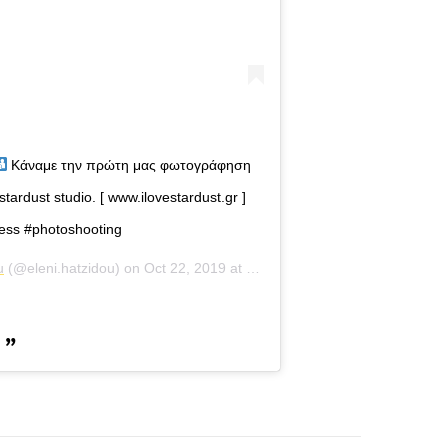
Κάναμε την πρώτη μας φωτογράφηση
tardust studio. [ www.ilovestardust.gr ]
ess #photoshooting
u
(@eleni.hatzidou) on
Oct 22, 2019 at 5:59am PDT