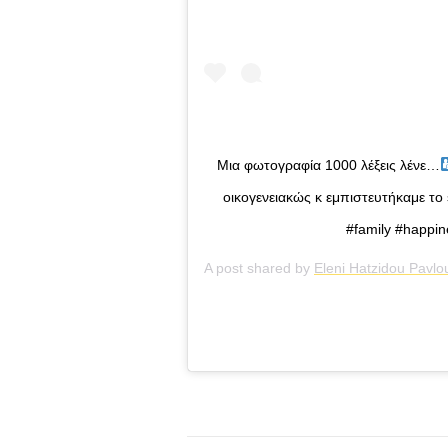
Μια φωτογραφία 1000 λέξεις λένε…
οικογενειακώς κ εμπιστευτήκαμε το s
#family #happin
A post shared by
Eleni Hatzidou Pavlo