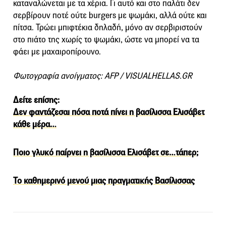
καταναλώνεται με τα χέρια. Γι αυτό και στο παλάτι δεν
σερβίρουν ποτέ ούτε burgers με ψωμάκι, αλλά ούτε και
πίτσα. Τρώει μπιφτέκια δηλαδή, μόνο αν σερβιριστούν
στο πιάτο της χωρίς το ψωμάκι, ώστε να μπορεί να τα
φάει με μαχαιροπίρουνο.
Φωτογραφία ανοίγματος: AFP / VISUALHELLAS.GR
Δείτε επίσης:
Δεν φαντάζεσαι πόσα ποτά πίνει η βασίλισσα Ελισάβετ
κάθε μέρα…
Ποιο γλυκό παίρνει η βασίλισσα Ελισάβετ σε…τάπερ;
Το καθημερινό μενού μιας πραγματικής Βασίλισσας