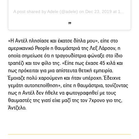
A post shared by Adele (@adele)
on
Dec 23, 2019 at 11:32am PST
«Η Αντέλ πλησίασε και έκατσε δίπλα μου», είπε στο
αμερικανικό People η θαυμάστριά της Λεξ Λάρσον, η
οποία σημείωσε ότι η τραγουδίστρια φώναξε στο ίδιο
τραπέζι και τον φίλο της. «Είπε πως έχασε 45 κιλά και
πως πρόκειται για μια απίστευτα θετική εμπειρία.
Έμοιαζε πολύ χαρούμενη και ήταν υπέροχη. Έδειχνε
γεμάτη αυτοπεποίθηση», είπε η θαυμάστρια, τονίζοντας
πως η Αντέλ δεν ήθελε να φωτογραφηθεί με τους
θαυμαστές της γιατί είχε μαζί της τον 7χρονο γιο της,
Άντζελο.