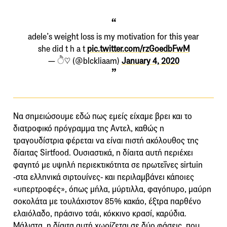
adele’s weight loss is my motivation for this year
she did t h a t
pic.twitter.com/rzGoedbFwM
— ੈ♡ (@blckliaam)
January 4, 2020
Να σημειώσουμε εδώ πως εμείς είχαμε βρει και το
διατροφικό πρόγραμμα της Αντελ, καθώς η
τραγουδίστρια φέρεται να είναι πιστή ακόλουθος της
δίαιτας Sirtfood. Ουσιαστικά, η δίαιτα αυτή περιέχει
φαγητό με υψηλή περιεκτικότητα σε πρωτεΐνες sirtuin
-στα ελληνικά σιρτουίνες- και περιλαμβάνει κάποιες
«υπερτροφές», όπως μήλα, μύρτιλλα, φαγόπυρο, μαύρη
σοκολάτα με τουλάχιστον 85% κακάο, έξτρα παρθένο
ελαιόλαδο, πράσινο τσάι, κόκκινο κρασί, καρύδια.
Μάλιστα, η δίαιτα αυτή χωρίζεται σε δύο φάσεις, που