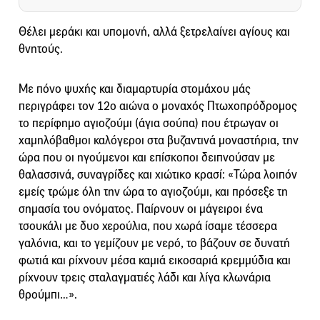
Θέλει μεράκι και υπομονή, αλλά ξετρελαίνει αγίους και
θνητούς.
Με πόνο ψυχής και διαμαρτυρία στομάχου μάς
περιγράφει τον 12ο αιώνα ο μοναχός Πτωχοπρόδρομος
το περίφημο αγιοζούμι (άγια σούπα) που έτρωγαν οι
χαμηλόβαθμοι καλόγεροι στα βυζαντινά μοναστήρια, την
ώρα που οι ηγούμενοι και επίσκοποι δειπνούσαν με
θαλασσινά, συναγρίδες και χιώτικο κρασί: «Τώρα λοιπόν
εμείς τρώμε όλη την ώρα το αγιοζούμι, και πρόσεξε τη
σημασία του ονόματος. Παίρνουν οι μάγειροι ένα
τσουκάλι με δυο χερούλια, που χωρά ίσαμε τέσσερα
γαλόνια, και το γεμίζουν με νερό, το βάζουν σε δυνατή
φωτιά και ρίχνουν μέσα καμιά εικοσαριά κρεμμύδια και
ρίχνουν τρεις σταλαγματιές λάδι και λίγα κλωνάρια
θρούμπι…».