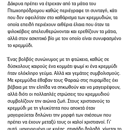
Δάκρυα πρέπει να έτρεχαν από τα μάτια του
Πτωχοπρόδρομου καθώς περιέγραφε τη συνταγή, κάτι
που δεν οφειλόταν στο καθάρισμα των κρεμμυδιών, τα
οποία επειδή περιέχουν αιθέρια έλαια που όταν τα
ψιλοκόβεις απελευθερώνονται και ερεθίζουν τα μάτια,
αλλά στον ασκητικό βίο με τον οποίο είναι συνυφασμένο
το κρεμμύδι.
Ένας βολβός συνώνυμος με τη φτώχεια, καθώς σε
δύσκολους καιρούς ένα κομμάτι ψωμί κι ένα κρεμμύδι
ήταν ολόκληρο γεύμα. Αλλά και γεμάτος συμβολισμούς.
Με κρεμμύδια έθαβαν τους Φαραώ στις πυραμίδες όχι
βέβαια με την ελπίδα να σηκωθούν και να μαγειρέψουν,
αλλά διότι οι πολλαπλές στρώσεις του κρεμμυδιού
συμβολίζουν την αιώνια ζωή. Στους χριστιανούς το
κρεμμύδι με τη γλυκύτητα που αποκτά όταν
μαγειρεύεται δηλώνει την μορφή των σχέσεων που
πρέπει να έχουν μεταξύ τους οι καλοί χριστιανοί. Γι’
αυτό, μαγειρεμένο με κρέας, στιφάδο δηλαδή, γίνεται το