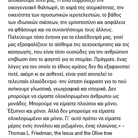
αποκαλούμε σπίτι μας. Η ελιά συμβολίζει την
οικογενειακή θαλπωρή, τη χαρά της ατομικότητας, την
οικειότητα των προσωπικών ιεροτελεστιών, το βάθος
των ιδιωτικών σχέσεων, την εμπιστοσύνη και ασφάλεια
να φθάσουμε και να συναντήσουμε τους άλλους.
Παλεύουμε τόσο έντονα για τα ελαιόδεντρά μας, γιατί
μας εξασφαλίζουν το αίσθημα της αυτοεκτίμησης και της
καταγωγής, που είναι τόσο ουσιώδες για την ανθρώπινη
επιβίωση όσο το φαγητό για το στομάχι. Πράγματι, ένας
λόγος για τον οποίο το έθνος-κράτος δεν θα εξαφανιστεί
ποτέ, ακόμη κι αν ασθενεί, είναι γιατί αποτελεί το
τελευταίο ελαιόδεντρο -την ύστατη έκφραση για το πού
ανήκουμε γλωσσικά, γεωγραφικά και ιστορικά. Δεν
μπορούμε να είμαστε ολοκληρωμένοι άνθρωποι ως
μονάδες. Μπορούμε να είμαστε πλούσιοι και μόνοι.
Έξυπνοι και μόνοι. Αλλά δεν μπορούμε να είμαστε
ολοκληρωμένοι και μόνοι. Γι’ αυτό πρέπει να είμαστε
μέρος ενός συνόλου και ριζωμένοι, ένας ελαιώνας.» –
Thomas L. Friedman, the lexus and the Olive tree