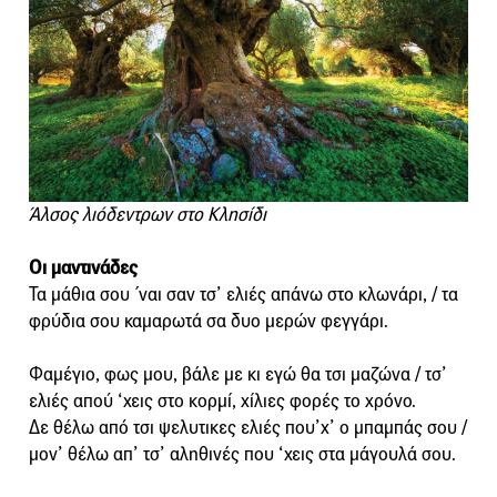
Άλσος λιόδεντρων στο Κλησίδι
Οι μαντινάδες
Τα μάθια σου ΄ναι σαν τσ’ ελιές απάνω στο κλωνάρι, / τα
φρύδια σου καμαρωτά σα δυο μερών φεγγάρι.
Φαμέγιο, φως μου, βάλε με κι εγώ θα τσι μαζώνα / τσ’
ελιές απού ‘χεις στο κορμί, χίλιες φορές το χρόνο.
Δε θέλω από τσι ψελυτικες ελιές που’χ’ ο μπαμπάς σου /
μον’ θέλω απ’ τσ’ αληθινές που ‘χεις στα μάγουλά σου.