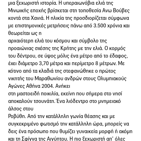
μια ξεχωριστή ιστορία. Η υπεραιωνόβια ελιά της
Μινωικής εποχής βρίσκεται στη τοποθεσία Ανω Βούβες
κοντά στα Χανιά. Η ηλικία της προσδιορίζεται σύμφωνα
με επιστημονικές μετρήσεις πάνω από 3.500 χρόνια και
θεωρείται ως η
αρχαιότερη ελιά του κόσμου και σύμβολο της
προαιώνιας σχέσης της Κρήτης με την ελιά. Ο κορμός
του δέντρου, σε ύψος μόλις ένα μέτρο από το έδαφος,
έχει διάμετρο 3,70 μέτρα και περίμετρο 8 μέτρων. Με
κότινο από τα κλαδιά της στεφανώθηκε ο πρώτος
νικητής του Μαραθωνίου ανδρών στους Ολυμπιακούς
Αγώνες Αθήνα 2004. Ανήκει
στη μαστοειδή ποικιλία, εκείνη που σήμερα στο νησί
αποκαλούν τσουνάτη. Ένα λιόδεντρο στο μνημειακό
άλσος στου
Ροβύθη. Από την κατάλληλη γωνία θέασης και με
συγκεκριμένο φωτισμό την κατάλληλη ώρα, μπορείς να
δεις ένα πρόσωπο που θυμίζει γυναικεία μορφή ή ακόμη
και τη Σφίγγα της Αιγύπτου. Η πιο ξεχωριστή απ’ όλες