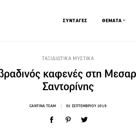
ΣΥΝΤΑΓΕΣ
ΘΕΜΑΤΑ
Απόψεις
ΤΑΞΙΔΙΩΤΙΚΑ ΜΥΣΤΙΚΑ
Αφιερώματα
βραδινός καφενές στη Μεσαρ
Ειδήσεις
Έρευνες
Σαντορίνης
Οινοπνευματώ
Παιδί
CANTINA TEAM
02 ΣΕΠΤΕΜΒΡΙΟΥ 2019
Υγεία & Διατρ