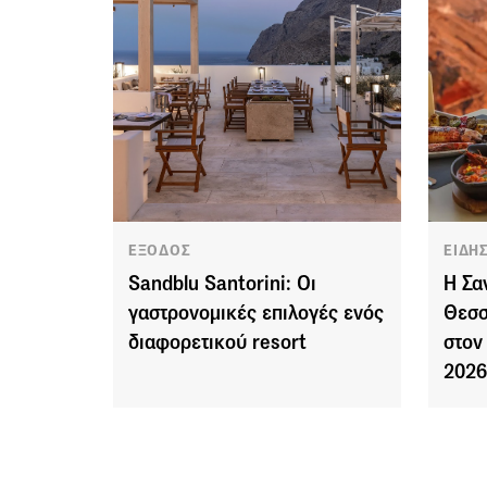
ΕΞΟΔΟΣ
ΕΙΔΗ
Sandblu Santorini: Οι
Η Σα
γαστρονομικές επιλογές ενός
Θεσσ
διαφορετικού resort
στον
202