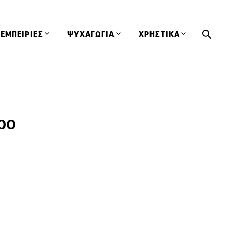
ΕΜΠΕΙΡΙΕΣ
ΨΥΧΑΓΩΓΙΑ
ΧΡΗΣΤΙΚΑ
Εκδηλώσεις
CineFood
Θερμιδομετρητής
Εστιατόρια
Lifestyle
Λεξικό Κουζίνας
ΣΥΝΤΑΓΕΣ
ΑΡΘΡΑ
ρο
Μαγαζιά
Viral Videos
Συμβουλές
Πρόσωπα
Βιβλία
Τα Φρέσκα Του Μήνα
δη
Προϊόντα
Διαγωνισμοί
Τεχνικές
Ταξίδια
Κουίζ
οφή