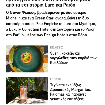
από τα εστιατόρια Lure και Parōn
Ο Θάνος Φέσκος, βραβευμένος με δύο αστέρια
Michelin και ένα Green Star, αναλαμβάνει τη δύο
εστιατόρια του ομίλου Empiria: το Lure στο Mystique,
a Luxury Collection Hotel στη Σαντορίνη και το Parōn
στο Parīlio, μέλος των Design Hotels στην Πάρο
ΕΙΔΗΣΕΙΣ
Sushi, κοκτέιλ και
ναργιλέδες στην καρδιά των
Κυκλάδων
ΕΞΟΔΟΣ
Τι γίνεται εκεί έξω;
Δροσιστικές Margaritas,
Palomas και παριανές
γευστικές εκπλήξεις