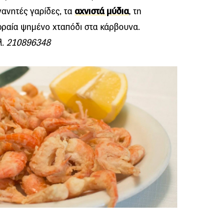
γανητές γαρίδες, τα
αχνιστά μύδια
, τη
ωραία ψημένο χταπόδι στα κάρβουνα.
ηλ. 210896348