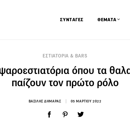
ΣΥΝΤΑΓΕΣ
ΘΕΜΑΤΑ
Απόψεις
ΕΣΤΙΑΤΟΡΙΑ & BARS
Αφιερώματα
ψαροεστιατόρια όπου τα θαλ
Ειδήσεις
Έρευνες
παίζουν τον πρώτο ρόλο
Οινοπνευματώ
Παιδί
ΒΑΣΙΛΗΣ ΔΗΜΑΡΑΣ
05 ΜΑΡΤΙΟΥ 2022
Υγεία & Διατρ