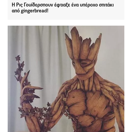
H Ρις Γουίδερσπουν έφτιαξε ένα υπέροχο σπιτάκι
από gingerbread!