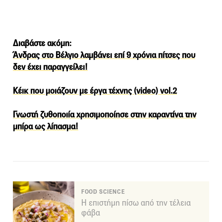
Διαβάστε ακόμη:
Άνδρας στο Βέλγιο λαμβάνει επί 9 χρόνια πίτσες που
δεν έχει παραγγείλει!
Κέικ που μοιάζουν με έργα τέχνης (video) vol.2
Γνωστή ζυθοποιία χρησιμοποίησε στην καραντίνα την
μπίρα ως λίπασμα!
FOOD SCIENCE
Η επιστήμη πίσω από την τέλεια
φάβα