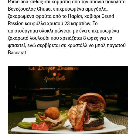
Porcelana καθώς και κομμάτια από την σπάνια σοκολάτα
Βενεζουέλας Chuao, επιχρυσωμένα αμύγδαλα,
ζαχαρωμένα φρούτα από το Παρίσι, χαβιάρι Grand
Passion και φύλλα χρυσού 23 καρατίων. Το
αριστούργημα ολοκληρώνεται με ένα επιχρυσωμένα
ζαχαρωτό λουλούδι που χρειάζεται 8 ώρες για να
φτιαχτεί, ενώ σερβίρεται σε κρυστάλλινο μπολ παγωτού
Baccarat!