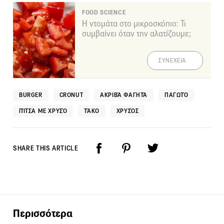
FOOD SCIENCE
Η ντομάτα στο μικροσκόπιο: Τι
συμβαίνει όταν την αλατίζουμε;
ΣΥΝΕΧΕΙΑ
BURGER
CRONUT
ΑΚΡΙΒΆ ΦΑΓΗΤΆ
ΠΑΓΩΤΌ
ΠΊΤΣΑ ΜΕ ΧΡΥΣΌ
ΤΆΚΟ
ΧΡΥΣΌΣ
SHARE THIS ARTICLE
Περισσότερα