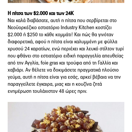
Η πίτσα των $2.000 και των 24Κ
Ναι καλά διαβάσατε, αυτή η πίτσα που σερβίρεται στο
Νεοϋορκέζικο εστιατόριο Industry Kitchen κοστίζει
$2.000 ή $250 το κάθε κομμάτι! Και πώς θα γινόταν
διαφορετικά, αφού η πίτσα είναι καλυμμένη με φύλλα
χρυσού 24 καρατίων, ενώ περιέχει και λευκό στίλτον τυρί
που φθάνει στο εστιατόριο ειδική παραγγελία απευθείας
από την Αγγλία, foie gras και τρούφα από τη Γαλλία και
χαβιάρι. Αν θέλετε να δοκιμάσετε πραγματικά πλούσιο
γεύμα, αυτή η πίτσα είναι για εσάς, αρκεί βέβαια να την
παραγγείλετε έγκαιρα, μιας και η κουζίνα ζητά
ενημέρωση τουλάχιστον 48 ώρες πριν.