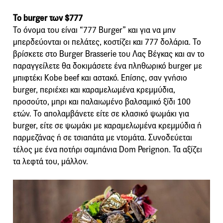
Το burger των $777
Το όνομα του είναι “777 Burger” και για να μην
μπερδεύονται οι πελάτες, κοστίζει και 777 δολάρια. Το
βρίσκετε στο Burger Brasserie του Λας Βέγκας και αν το
παραγγείλετε θα δοκιμάσετε ένα πληθωρικό burger με
μπιφτέκι Kobe beef και αστακό. Επίσης, σαν γνήσιο
burger, περιέχει και καραμελωμένα κρεμμύδια,
προσούτο, μπρι και παλαιωμένο βαλσαμικό ξίδι 100
ετών. Το απολαμβάνετε είτε σε κλασικό ψωμάκι για
burger, είτε σε ψωμάκι με καραμελωμένα κρεμμύδια ή
παρμεζάνας ή σε τσιαπάτα με ντομάτα. Συνοδεύεται
τέλος με ένα ποτήρι σαμπάνια Dom Perignon. Τα αξίζει
τα λεφτά του, μάλλον.