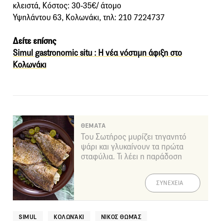
κλειστά, Κόστος: 30-35€/ άτομο
Υψηλάντου 63, Κολωνάκι, τηλ: 210 7224737
Δείτε επίσης
Simul gastronomic situ : Η νέα νόστιμη άφιξη στο
Κολωνάκι
ΘΕΜΑΤΑ
Του Σωτήρος μυρίζει τηγανητό
ψάρι και γλυκαίνουν τα πρώτα
σταφύλια. Τι λέει η παράδοση
ΣΥΝΕΧΕΙΑ
SIMUL
ΚΟΛΩΝΆΚΙ
ΝΊΚΟΣ ΘΩΜΆΣ