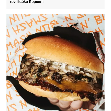
τον Παύλο Κυριάκη