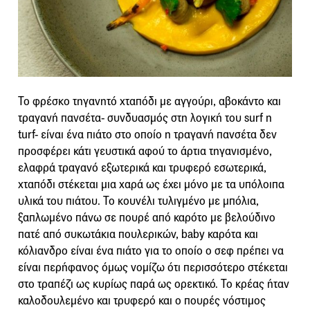
Το φρέσκο τηγανητό χταπόδι με αγγούρι, αβοκάντο και
τραγανή πανσέτα- συνδυασμός στη λογική του surf n
turf- είναι ένα πιάτο στο οποίο η τραγανή πανσέτα δεν
προσφέρει κάτι γευστικά αφού το άρτια τηγανισμένο,
ελαφρά τραγανό εξωτερικά και τρυφερό εσωτερικά,
χταπόδι στέκεται μια χαρά ως έχει μόνο με τα υπόλοιπα
υλικά του πιάτου. Το κουνέλι τυλιγμένο με μπόλια,
ξαπλωμένο πάνω σε πουρέ από καρότο με βελούδινο
πατέ από συκωτάκια πουλερικών, baby καρότα και
κόλιανδρο είναι ένα πιάτο για το οποίο ο σεφ πρέπει να
είναι περήφανος όμως νομίζω ότι περισσότερο στέκεται
στο τραπέζι ως κυρίως παρά ως ορεκτικό. Το κρέας ήταν
καλοδουλεμένο και τρυφερό και ο πουρές νόστιμος