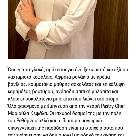
Όσο για τα γλυκά, πρόκειται για ένα ξεχωριστό και εξίσου
λαχταριστό κεφάλαιο. Αφράτα ρολάκια με κρέμα
βανίλιας, κομματάκια μαύρης σοκολάτας και επικάλυψη
καραμέλας βουτύρου, ανάποδη σπιτική μηλόπιτα και
κλασικό σοκολατένιο μπισκότο που λιώνει στο στόμα.
Όλα φτιαγμένα με έμπνευση από την νεαρή Pastry Chef
Μαριούλα Κεφάλα. Οι ισχυροί δεσμοί της με την πόλη
του Ρεθύμνου αλλά και η ιδιαίτερη μαγειρική
οικογενειακή της παράδοση είναι τα στοιχεία αυτά που
την ενέπνευσαν να δημιουργεί με οδηγό την αγάπη και