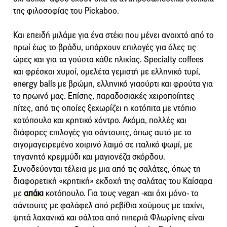
της φιλοσοφίας του Pickaboo.
Και επειδή μιλάμε για ένα στέκι που μένει ανοιχτό από το
πρωί έως το βράδυ, υπάρχουν επιλογές για όλες τις
ώρες και για τα γούστα κάθε ηλικίας. Specialty coffees
και φρέσκοι χυμοί, ομελέτα γεμιστή με ελληνικό τυρί,
energy balls με βρώμη, ελληνικό γιαούρτι και φρούτα για
το πρωινό μας. Επίσης, παραδοσιακές χειροποίητες
πίτες, από τις οποίες ξεχωρίζει η κοτόπιτα με ντόπιο
κοτόπουλο και κρητικό χόντρο. Ακόμα, πολλές και
διάφορες επιλογές για σάντουιτς, όπως αυτό με το
σιγομαγειρεμένο χοιρινό λαιμό σε ιταλικό ψωμί, με
τηγανητό κρεμμύδι και μαγιονέζα σκόρδου.
Συνοδεύονται τέλεια με μια από τις σαλάτες, όπως τη
διαφορετική «κρητική» εκδοχή της σαλάτας του Καίσαρα
με
απάκι
κοτόπουλο. Για τους vegan -και όχι μόνο- το
σάντουιτς με φαλάφελ από ρεβίθια χούμους με ταχίνι,
ψητά λαχανικά και σάλτσα από πιπεριά Φλωρίνης είναι