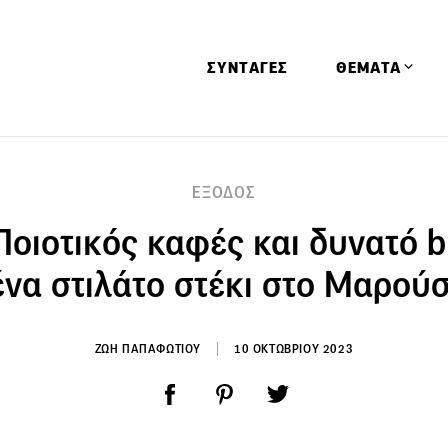
ΣΥΝΤΑΓΕΣ
ΘΕΜΑΤΑ
Απόψεις
ΕΞΟΔΟΣ
Αφιερώματα
Ποιοτικός καφές και δυνατό 
Ειδήσεις
Έρευνες
ένα στιλάτο στέκι στο Μαρούσ
Οινοπνευματώ
Παιδί
ΖΩΗ ΠΑΠΑΦΩΤΙΟΥ
10 ΟΚΤΩΒΡΙΟΥ 2023
Υγεία & Διατρ