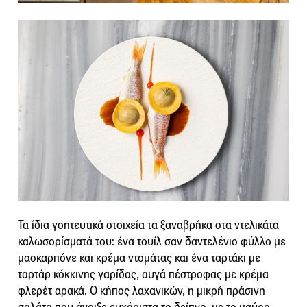
Τα ίδια γοητευτικά στοιχεία τα ξαναβρήκα στα ντελικάτα
καλωσορίσματά του: ένα τουίλ σαν δαντελένιο φύλλο με
μασκαρπόνε και κρέμα ντομάτας και ένα ταρτάκι με
ταρτάρ κόκκινης γαρίδας, αυγά πέστροφας με κρέμα
φλερέτ αρακά. Ο κήπος λαχανικών, η μικρή πράσινη