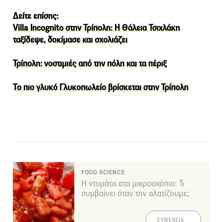
Δείτε επίσης:
Villa Incognito στην Τρίπολη: Η Θάλεια Τσιχλάκη
ταξίδεψε, δοκίμασε και σχολιάζει
Τρίπολη: νοστιμιές από την πόλη και τα πέριξ
Το πιο γλυκό Γλυκοπωλείο βρίσκεται στην Τρίπολη
FOOD SCIENCE
Η ντομάτα στο μικροσκόπιο: Τι
συμβαίνει όταν την αλατίζουμε;
ΣΥΝΕΧΕΙΑ