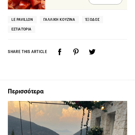
LE PAVILLON
ΓΑΛΛΙΚΉ ΚΟΥΖΊΝΑ
ΈΞΟΔΟΣ
ΕΣΤΙΑΤΌΡΙΑ
SHARE THIS ARTICLE
Περισσότερα