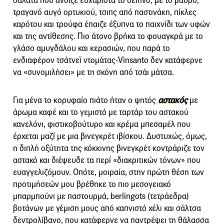
σαλάτα που άνοιξε ευχάριστα το δείπνο, με το μαύρο,
τραγανό αυγό ορτυκιού, τσιπς από παστινάκη, πίκλες
καρότου και τρούφα έπαιζε έξυπνα το παιχνίδι των υφών
και της αντίθεσης. Πιο άτονο βρήκα το φουαγκρά με το
γλάσο αμυγδάλου και κερασιών, που παρά το
ενδιαφέρον τσάτνεϊ ντομάτας-Vinsanto δεν κατάφερνε
να «συνομιλήσει» με τη σκόνη από τσάι μάτσα.
Για μένα το κορυφαίο πιάτο ήταν ο ψητός
αστακός
με
άρωμα καφέ και το γεμιστό με ταρτάρ του αστακού
κανελόνι, φιστικοβούτυρο και κρέμα μπεσαμέλ που
έρχεται μαζί με μια βινεγκρέτ ιβίσκου. Δυστυχώς, όμως,
η διπλή οξύτητα της κόκκινης βινεγκρέτ κοντράριζε τον
αστακό και διέψευδε τα περί «διακριτικών τόνων» που
ευαγγελιζόμουν. Οπότε, μοιραία, στην πρώτη θέση των
προτιμήσεών μου βρέθηκε το πιο μεσογειακό
μπαρμπούνι με παστουρμά, berlingots (τετράεδρα)
βοτάνων με γέμιση μους από καπνιστό χέλι και σάλτσα
δεντρολίβανο, που κατάφερνε να παντρέψει τη θάλασσα