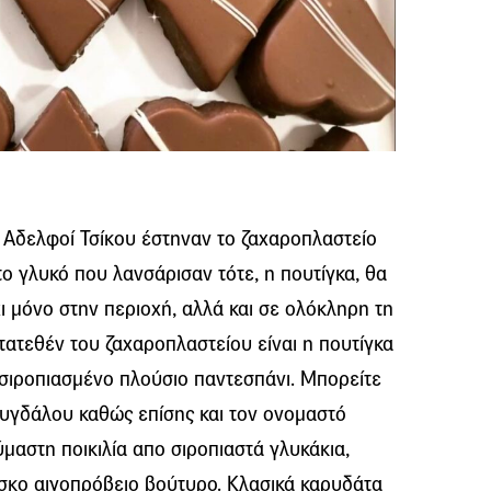
ι Αδελφοί Τσίκου έστηναν το ζαχαροπλαστείο
 το γλυκό που λανσάρισαν τότε, η πουτίγκα, θα
 μόνο στην περιοχή, αλλά και σε ολόκληρη τη
ατεθέν του ζαχαροπλαστείου είναι η πουτίγκα
 σιροπιασμένο πλούσιο παντεσπάνι. Μπορείτε
μυγδάλου καθώς επίσης και τον ονομαστό
μαστη ποικιλία απο σιροπιαστά γλυκάκια,
έσκο αιγοπρόβειο βούτυρο. Κλασικά καρυδάτα