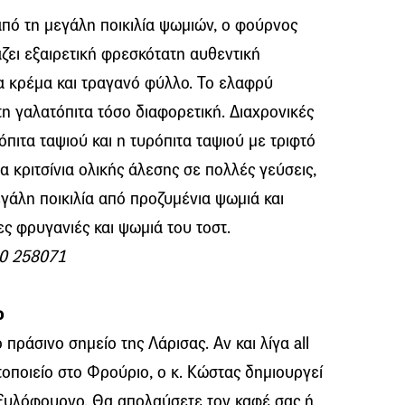
 από τη μεγάλη ποικιλία ψωμιών, ο φούρνος
άζει εξαιρετική φρεσκότατη αυθεντική
α κρέμα και τραγανό φύλλο. Το ελαφρύ
τη γαλατόπιτα τόσο διαφορετική. Διαχρονικές
ρόπιτα ταψιού και η τυρόπιτα ταψιού με τριφτό
 κριτσίνια ολικής άλεσης σε πολλές γεύσεις,
εγάλη ποικιλία από προζυμένια ψωμιά και
ς φρυγανιές και ψωμιά του τοστ.
10 258071
ο
ράσινο σημείο της Λάρισας. Αν και λίγα all
τοποιείο στο Φρούριο, ο κ. Κώστας δημιουργεί
 ξυλόφουρνο. Θα απολαύσετε τον καφέ σας ή