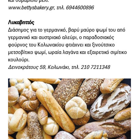
και θυμαρίσιο μέλι.
www.bettysbakery.gr, τηλ. 6944600896
Λυκαβηττός
Διάσημος για το γερμανικό, βαρύ μαύρο ψωμί του από
γερμανικό και αυστριακό αλεύρι, ο παραδοσιακός
φούρνος του Κολωνακίου φτιάχνει και ξινούτσικο
μετσοβίτικο ψωμί, ωραία λαγάνα και εξαιρετικό σιμίτικο
κουλούρι.
Δεινοκράτους 59, Κολωνάκι, τηλ. 210 7211348