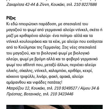
Ζαχαρίτσα 42-44 & Ζίννη, Κουκάκι, τηλ. 210 9227686
Ρίζος
Κι εδώ ηπειρώτικη παράδοση, με σπεσιαλιτέ του
μαγαζιού το ψωμί από γερμανικό αλεύρι ντίνκελ, σκέτο ή
μαζί με κριθαρένιο αλεύρι -ένα ποίημα- αλλά και τα
ντίνκελ κουλουράκια και τα κέικ, με αλεύρι που εισάγεται
από το Κούλμπαχ της Γερμανίας. Στις νέες σπεσιαλιτέ
του μαγαζιού, και το βιολογικό ψωμί με βιολογικό
αλεύρι, ψωμί με βρόμη αλλά και το φοβερό γερμανικό
ψωμί του αθλητή που, μεταξύ άλλων, περιέχει αλεύρι
ολικής, σίκαλης, ντίνκελ, καλαμπόκι, κριθάρι, κεχρί,
κόκκινο τριφύλλι, λινάρι, φακή, αρακά, αλεύρι
αμάρανθου και νιφάδες πατάτας!
Ματρόζου 12, Κουκάκι, τηλ. 210 9249527 / Αίμου 34 &
Πρέσπας, Βοτανικός, τηλ. 210 3423446