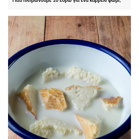
Γιατί πληρώνουμε 10 ευρώ για ένα καρβέλι ψωμί;