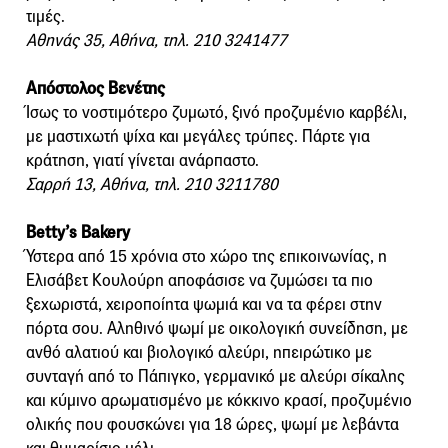
τιμές.
Αθηνάς 35, Αθήνα, τηλ. 210 3241477
Απόστολος Βενέτης
Ίσως το νοστιμότερο ζυμωτό, ξινό προζυμένιο καρβέλι,
με μαστιχωτή ψίχα και μεγάλες τρύπες. Πάρτε για
κράτηση, γιατί γίνεται ανάρπαστο.
Σαρρή 13, Αθήνα, τηλ. 210 3211780
Betty’s Bakery
Ύστερα από 15 χρόνια στο χώρο της επικοινωνίας, η
Ελισάβετ Κουλούρη αποφάσισε να ζυμώσει τα πιο
ξεχωριστά, χειροποίητα ψωμιά και να τα φέρει στην
πόρτα σου. Αληθινό ψωμί με οικολογική συνείδηση, με
ανθό αλατιού και βιολογικό αλεύρι, ηπειρώτικο με
συνταγή από το Πάπιγκο, γερμανικό με αλεύρι σίκαλης
και κύμινο αρωματισμένο με κόκκινο κρασί, προζυμένιο
ολικής που φουσκώνει για 18 ώρες, ψωμί με λεβάντα