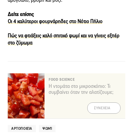
αμύγδαλο, βρόμη και ρύζι.
Δείτε επίσης
Οι 4 καλύτεροι φουρνάρηδες στο Νότιο Πήλιο
Πώς να φτιάξεις καλό σπιτικό ψωμί και να γίνεις εξπέρ
στο ζύμωμα
FOOD SCIENCE
Η ντομάτα στο μικροσκόπιο: Τι
συμβαίνει όταν την αλατίζουμε;
ΣΥΝΕΧΕΙΑ
ΑΡΤΟΠΟΙΕΊΑ
ΨΩΜΊ