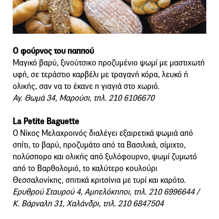
O φούρνος του παππού
Μαγικό βαρύ, ξινούτσικο προζυμένιο ψωμί με μαστιχωτή
υφή, σε τεράστιο καρβέλι με τραγανή κόρα, λευκό ή
ολικής, σαν να το έκανε η γιαγιά στο χωριό.
Αγ. Θωμά 34, Μαρούσι, τηλ. 210 6106670
La Petite Baguette
Ο Νίκος Μελαχροινός διαλέγει εξαιρετικά ψωμιά από
σπίτι, το βαρύ, προζυμάτο από τα Βασιλικά, σίμιχτο,
πολύσπορο και ολικής από ξυλόφουρνο, ψωμί ζυμωτό
από το Βαρθολομιό, το καλύτερο κουλούρι
Θεσσαλονίκης, σπιτικά κριτσίνια με τυρί και καρότο.
Ερυθρού Σταυρού 4, Αμπελόκηποι, τηλ. 210 6996644 /
Κ. Βάρναλη 31, Χαλάνδρι, τηλ. 210 6847504