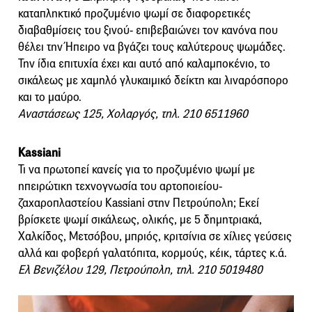
καταπληκτικό προζυμένιο ψωμί σε διαφορετικές
διαβαθμίσεις του ξινού- επιβεβαιώνει τον κανόνα που
θέλει την Ήπειρο να βγάζει τους καλύτερους ψωμάδες.
Την ίδια επιτυχία έχει και αυτό από καλαμποκένιο, το
σικάλεως με χαμηλό γλυκαιμικό δείκτη και λιναρόσπορο
και το μαύρο.
Αναστάσεως 125, Χολαργός, τηλ. 210 6511960
Κassiani
Τι να πρωτοπεί κανείς για το προζυμένιο ψωμί με
ηπειρώτικη τεχνογνωσία του αρτοποιείου-
ζαχαροπλαστείου Kassiani στην Πετρούπολη; Εκεί
βρίσκετε ψωμί σικάλεως, ολικής, με 5 δημητριακά,
Χαλκίδος, Μετσόβου, μπριός, κριτσίνια σε χίλιες γεύσεις
αλλά και φοβερή γαλατόπιτα, κορμούς, κέικ, τάρτες κ.ά.
Ελ Βενιζέλου 129, Πετρούπολη, τηλ. 210 5019480