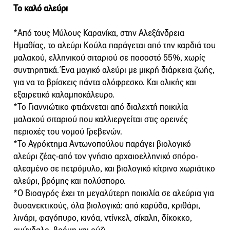
Το καλό αλεύρι
*Aπό τους Μύλους Καρανίκα, στην Αλεξάνδρεια
Ημαθίας, το αλεύρι Κούλα παράγεται από την καρδιά του
μαλακού, ελληνικού σιταριού σε ποσοστό 55%, χωρίς
συντηρητικά. Ένα μαγικό αλεύρι με μικρή διάρκεια ζωής,
για να το βρίσκεις πάντα ολόφρεσκο. Και ολικής και
εξαιρετικό καλαμποκάλευρο.
*Το Γιαννιώτικο φτιάχνεται από διαλεχτή ποικιλία
μαλακού σιταριού που καλλιεργείται στις ορεινές
περιοχές του νομού Γρεβενών.
*Το Αγρόκτημα Αντωνοπούλου παράγει βιολογικό
αλεύρι ζέας-από τον γνήσιο αρχαιοελληνικό σπόρο-
αλεσμένο σε πετρόμυλο, και βιολογικό κίτρινο χωριάτικο
αλεύρι, βρόμης και πολύσπορο.
*Ο Βιοαγρός έχει τη μεγαλύτερη ποικιλία σε αλεύρια για
δυσανεκτικούς, όλα βιολογικά: από καρύδα, κριθάρι,
λινάρι, φαγόπυρο, κινόα, ντίνκελ, σίκαλη, δίκοκκο,