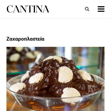
ΣΥΝΤΑΓΕΣ
ΑΡΘΡΑ
Ζαχαροπλαστεία