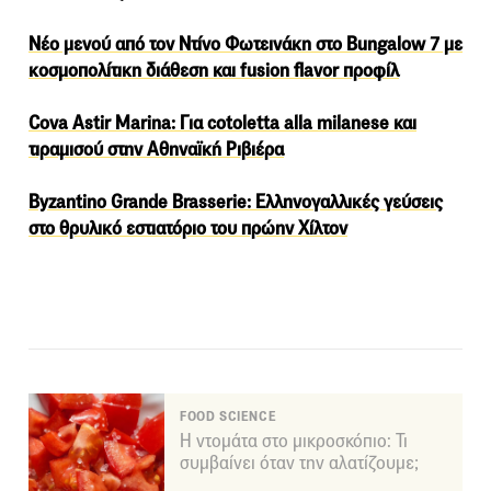
Nέο μενού από τον Ντίνο Φωτεινάκη στο Bungalow 7 με
κοσμοπολίτικη διάθεση και fusion flavor προφίλ
Cova Astir Marina: Για cotoletta alla milanese και
τιραμισού στην Αθηναϊκή Ριβιέρα
Byzantino Grande Brasserie: Ελληνογαλλικές γεύσεις
στο θρυλικό εστιατόριο του πρώην Χίλτον
FOOD SCIENCE
Η ντομάτα στο μικροσκόπιο: Τι
συμβαίνει όταν την αλατίζουμε;