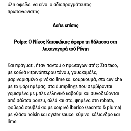
ύλη οφείλει να είναι ο αδιαπραγμάτευτος
πρωταγωνιστής.
Δείτε επίσης
Polpo: O Νίκος Κατσικάκης έφερε τη θάλασσα στη
λαχαναγορά τού Ρέντη
Και πράγματι, ήταν παντού ο πρωταγωνιστής: Στα taco,
με κοιλιά κιτρινόπτερου τόνου, γουακαμόλε,
μαριναρισμένο φινόκιο lime και κουρκουμά, στο ceviche
με το ψάρι ημέρας, στα dumplings που σερβίρονται
γεμισμένα με μπλε ελληνικό καβούρι και συνοδεύονται
από σάλτσα ponzu, αλλά και στα, ψημένα στη robata,
φοβερά σουβλάκια με χοιρινό iberico (secreto & pluma)
με γλάσο hoisin και oyster sauce, κύμινο, κόλιανδρο και
lime.