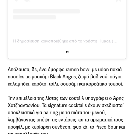
Η δημοσίευση κοινοποιήθηκε από το χρήστη Huaca (@huacanikkeirestobar)
Απόλαυσα, δε, ένα όμορφο ramen bowl με udon παχιά
noodles με μοσχάρι Black Angus, ζωμό βοδινού, σόγια,
καλαμπόκι, καρότο, τσίλι, σουσάμι και κορεάτικο τουρσί.
Την επιμέλεια της λίστας των κοκτέιλ υπογράφει ο Άρης
Χατζηαντωνίου. Τα signature cocktails έχουν σχεδιαστεί
αποκλειστικά για pairing με τα πιάτα του μενού,
λαμβάνοντας υπόψη τις εντάσεις και τα αρωματικά τους
προφίλ, με κυρίαρχη σύνθεση, φυσικά, το Pisco Sour και