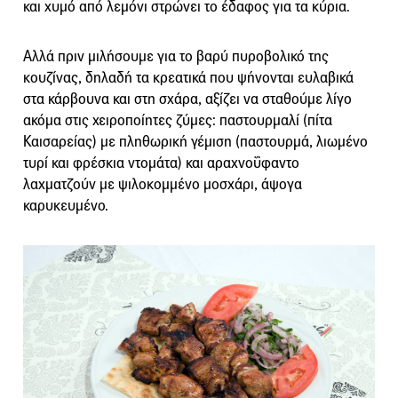
και χυμό από λεμόνι στρώνει το έδαφος για τα κύρια.
Αλλά πριν μιλήσουμε για το βαρύ πυροβολικό της
κουζίνας, δηλαδή τα κρεατικά που ψήνονται ευλαβικά
στα κάρβουνα και στη σχάρα, αξίζει να σταθούμε λίγο
ακόμα στις χειροποίητες ζύμες: παστουρμαλί (πίτα
Καισαρείας) με πληθωρική γέμιση (παστουρμά, λιωμένο
τυρί και φρέσκια ντομάτα) και αραχνοΰφαντο
λαχματζούν με ψιλοκομμένο μοσχάρι, άψογα
καρυκευμένο.