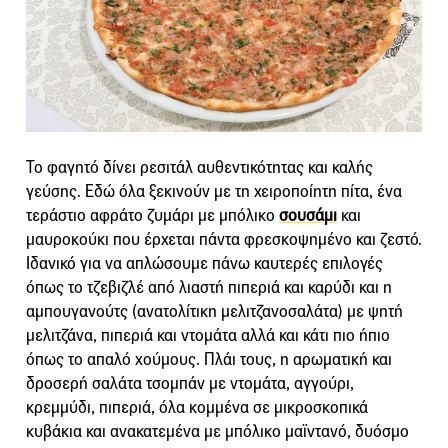
Το φαγητό δίνει ρεσιτάλ αυθεντικότητας και καλής
γεύσης. Εδώ όλα ξεκινούν με τη χειροποίητη πίτα, ένα
τεράστιο αφράτο ζυμάρι με μπόλικο
σουσάμι
και
μαυροκούκι που έρχεται πάντα φρεσκοψημένο και ζεστό.
Ιδανικό για να απλώσουμε πάνω καυτερές επιλογές
όπως το τζεβιζλέ από λιαστή πιπεριά και καρύδι και η
αμπουγανούτς (ανατολίτικη μελιτζανοσαλάτα) με ψητή
μελιτζάνα, πιπεριά και ντομάτα αλλά και κάτι πιο ήπιο
όπως το απαλό χούμους. Πλάι τους, η αρωματική και
δροσερή σαλάτα τσομπάν με ντομάτα, αγγούρι,
κρεμμύδι, πιπεριά, όλα κομμένα σε μικροσκοπικά
κυβάκια και ανακατεμένα με μπόλικο μαϊντανό, δυόσμο