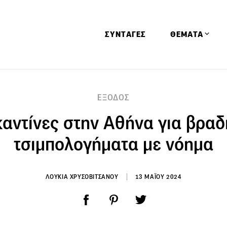
ΣΥΝΤΑΓΕΣ
ΘΕΜΑΤΑ
Απόψεις
ΕΞΟΔΟΣ
Αφιερώματα
καντίνες στην Αθήνα για βραδ
Ειδήσεις
Έρευνες
τσιμπολογήματα με νόημα
Οινοπνευματώ
Παιδί
ΛΟΥΚΙΑ ΧΡΥΣΟΒΙΤΣΑΝΟΥ
13 ΜΑΪΟΥ 2024
Υγεία & Διατρ