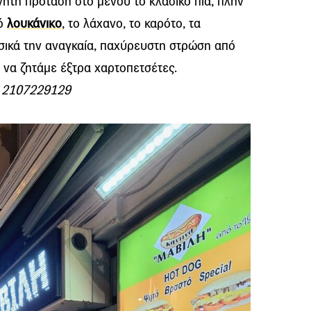
ίνητη πρόταση στο μενού το κλασικό πια, πλην
λό
λουκάνικο
, το λάχανο, το καρότο, τα
ικά την αναγκαία, παχύρευστη στρώση από
 να ζητάμε έξτρα χαρτοπετσέτες.
. 2107229129