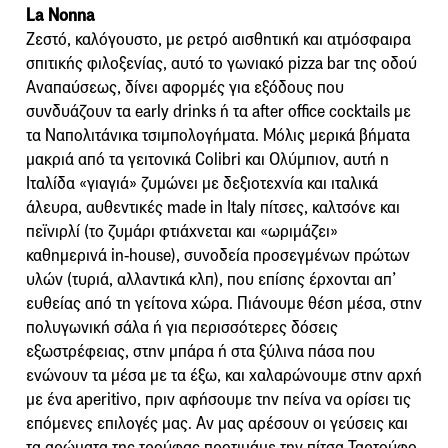
La Nonna
Ζεστό, καλόγουστο, με ρετρό αισθητική και ατμόσφαιρα
σπιτικής φιλοξενίας, αυτό το γωνιακό pizza bar της οδού
Αναπαύσεως, δίνει αφορμές για εξόδους που
συνδυάζουν τα early drinks ή τα after office cocktails με
τα Ναπολιτάνικα τσιμπολογήματα. Μόλις μερικά βήματα
μακριά από τα γειτονικά Colibri και Ολύμπιον, αυτή η
Ιταλίδα «γιαγιά» ζυμώνει με δεξιοτεχνία και ιταλικά
άλευρα, αυθεντικές made in Italy πίτσες, καλτσόνε και
πεϊνιρλί (το ζυμάρι φτιάχνεται και «ωριμάζει»
καθημερινά in-house), συνοδεία προσεγμένων πρώτων
υλών (τυριά, αλλαντικά κλπ), που επίσης έρχονται απ’
ευθείας από τη γείτονα χώρα. Πιάνουμε θέση μέσα, στην
πολυγωνική σάλα ή για περισσότερες δόσεις
εξωστρέφειας, στην μπάρα ή στα ξύλινα πάσα που
ενώνουν τα μέσα με τα έξω, και χαλαρώνουμε στην αρχή
με ένα aperitivo, πριν αφήσουμε την πείνα να ορίσει τις
επόμενες επιλογές μας. Αν μας αρέσουν οι γεύσεις και
τα αρώματα της τρούφας προτιμάμε την πίτσα Ταρτούφο,