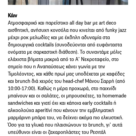
Κάιν
Ατμοσφαιρικό και παρεϊστικο all day bar με art deco
αισθητική, ανήσυχη κονσόλα που κινείται από funky jazz
μέχρι ροκ μελωδίες και με έκδηλη αδυναμία στα
δημιουργικά cocktails (συνοδεύονται από ευφάνταστα
ονόματα με σαρκαστική διάθεση). Το συναντάμε μόλις
ελάχιστα βήματα μακριά από το Α’ Νεκροταφείο, στο
σημείο που η Αναπαύσεως κάνει γωνία με την
Τιμολέοντος, και κάθε πρωί μας υποδέχεται με καφέδες
και brunch διά χειρός του head-chef Μάνου Σαρρή (από
10:00-17:00). Καθώς η μέρα προχωρά, στο παιχνίδι
μπαίνουν και οι σαλάτες, οι μπρουσκέτες, τα homemade
sandwiches και γιατί όχι και κάποια early cocktails ή
αλκοολούχα aperitivi που κάνουν την εμβληματική
μαρμάρινη μπάρα του, να δείχνει ακόμα πιο ελκυστική.
Όσο για τα γλυκά που πλαισιώνουν το brunch, γι’ αυτά
υπεύθυνοι είναι οι ζαχαροπλάστες του Ρεσιτάλ