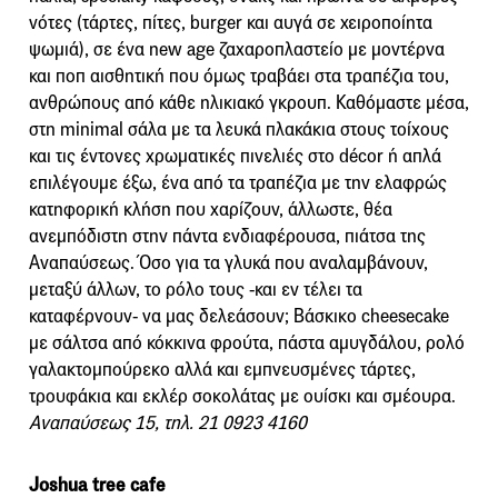
νότες (τάρτες, πίτες, burger και αυγά σε χειροποίητα
ψωμιά), σε ένα new age ζαχαροπλαστείο με μοντέρνα
και ποπ αισθητική που όμως τραβάει στα τραπέζια του,
ανθρώπους από κάθε ηλικιακό γκρουπ. Καθόμαστε μέσα,
στη minimal σάλα με τα λευκά πλακάκια στους τοίχους
και τις έντονες χρωματικές πινελιές στο décor ή απλά
επιλέγουμε έξω, ένα από τα τραπέζια με την ελαφρώς
κατηφορική κλήση που χαρίζουν, άλλωστε, θέα
ανεμπόδιστη στην πάντα ενδιαφέρουσα, πιάτσα της
Αναπαύσεως. Όσο για τα γλυκά που αναλαμβάνουν,
μεταξύ άλλων, το ρόλο τους -και εν τέλει τα
καταφέρνουν- να μας δελεάσουν; Βάσκικο cheesecake
με σάλτσα από κόκκινα φρούτα, πάστα αμυγδάλου, ρολό
γαλακτομπούρεκο αλλά και εμπνευσμένες τάρτες,
τρουφάκια και εκλέρ σοκολάτας με ουίσκι και σμέουρα.
Αναπαύσεως 15, τηλ.
21 0923 4160
Joshua tree cafe