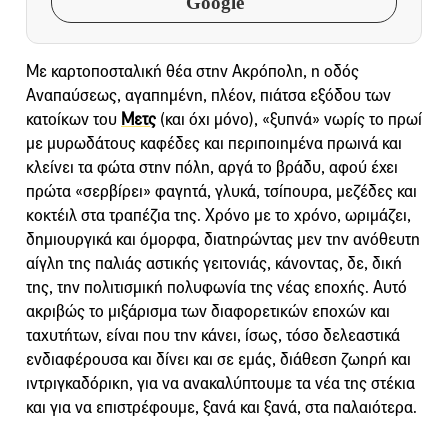
Google
Με καρτοποσταλική θέα στην Ακρόπολη, η οδός
Αναπαύσεως, αγαπημένη, πλέον, πιάτσα εξόδου των
κατοίκων του
Μετς
(και όχι μόνο), «ξυπνά» νωρίς το πρωί
με μυρωδάτους καφέδες και περιποιημένα πρωινά και
κλείνει τα φώτα στην πόλη, αργά το βράδυ, αφού έχει
πρώτα «σερβίρει» φαγητά, γλυκά, τσίπουρα, μεζέδες και
κοκτέιλ στα τραπέζια της. Χρόνο με το χρόνο, ωριμάζει,
δημιουργικά και όμορφα, διατηρώντας μεν την ανόθευτη
αίγλη της παλιάς αστικής γειτονιάς, κάνοντας, δε, δική
της, την πολιτισμική πολυφωνία της νέας εποχής. Αυτό
ακριβώς το μιξάρισμα των διαφορετικών εποχών και
ταχυτήτων, είναι που την κάνει, ίσως, τόσο δελεαστικά
ενδιαφέρουσα και δίνει και σε εμάς, διάθεση ζωηρή και
ιντριγκαδόρικη, για να ανακαλύπτουμε τα νέα της στέκια
και για να επιστρέφουμε, ξανά και ξανά, στα παλαιότερα.