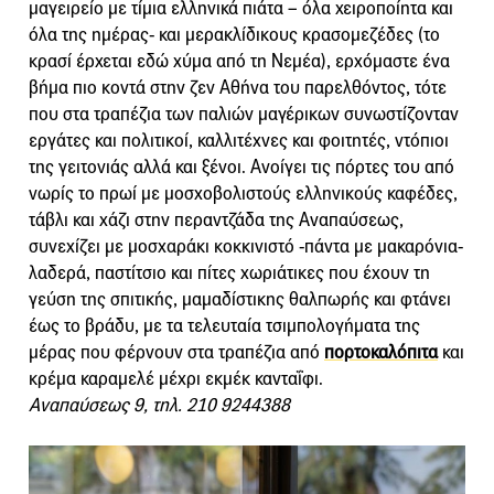
μαγειρείο με τίμια ελληνικά πιάτα – όλα χειροποίητα και
όλα της ημέρας- και μερακλίδικους κρασομεζέδες (το
κρασί έρχεται εδώ χύμα από τη Νεμέα), ερχόμαστε ένα
βήμα πιο κοντά στην ζεν Αθήνα του παρελθόντος, τότε
που στα τραπέζια των παλιών μαγέρικων συνωστίζονταν
εργάτες και πολιτικοί, καλλιτέχνες και φοιτητές, ντόπιοι
της γειτονιάς αλλά και ξένοι. Ανοίγει τις πόρτες του από
νωρίς το πρωί με μοσχοβολιστούς ελληνικούς καφέδες,
τάβλι και χάζι στην περαντζάδα της Αναπαύσεως,
συνεχίζει με μοσχαράκι κοκκινιστό -πάντα με μακαρόνια-
λαδερά, παστίτσιο και πίτες χωριάτικες που έχουν τη
γεύση της σπιτικής, μαμαδίστικης θαλπωρής και φτάνει
έως το βράδυ, με τα τελευταία τσιμπολογήματα της
μέρας που φέρνουν στα τραπέζια από
πορτοκαλόπιτα
και
κρέμα καραμελέ μέχρι εκμέκ κανταΐφι.
Αναπαύσεως 9, τηλ. 210 9244388