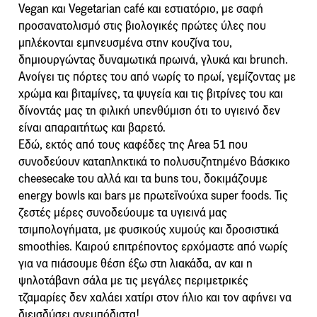
Vegan και Vegetarian café και εστιατόριο, με σαφή
προσανατολισμό στις βιολογικές πρώτες ύλες που
μπλέκονται εμπνευσμένα στην κουζίνα του,
δημιουργώντας δυναμωτικά πρωινά, γλυκά και brunch.
Ανοίγει τις πόρτες του από νωρίς το πρωί, γεμίζοντας με
χρώμα και βιταμίνες, τα ψυγεία και τις βιτρίνες του και
δίνοντάς μας τη φιλική υπενθύμιση ότι το υγιεινό δεν
είναι απαραιτήτως και βαρετό.
Εδώ, εκτός από τους καφέδες της Area 51 που
συνοδεύουν καταπληκτικά το πολυσυζητημένο Βάσκικο
cheesecake του αλλά και τα buns του, δοκιμάζουμε
energy bowls και bars με πρωτεϊνούχα super foods. Τις
ζεστές μέρες συνοδεύουμε τα υγιεινά μας
τσιμπολογήματα, με φυσικούς χυμούς και δροσιστικά
smoothies. Καιρού επιτρέποντος ερχόμαστε από νωρίς
για να πιάσουμε θέση έξω στη λιακάδα, αν και η
ψηλοτάβανη σάλα με τις μεγάλες περιμετρικές
τζαμαρίες δεν χαλάει χατίρι στον ήλιο και τον αφήνει να
διεισδύσει ανεμπόδιστα!