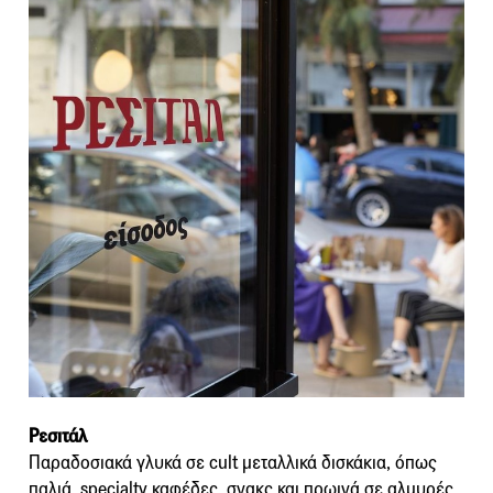
Ρεσιτάλ
Παραδοσιακά γλυκά σε cult μεταλλικά δισκάκια, όπως
παλιά, specialty καφέδες, σνακς και πρωινά σε αλμυρές