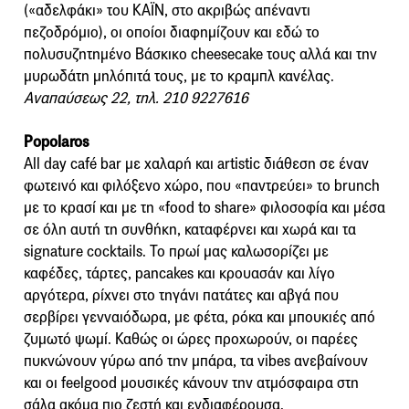
(«αδελφάκι» του ΚΑΪΝ, στο ακριβώς απέναντι
πεζοδρόμιο), οι οποίοι διαφημίζουν και εδώ το
πολυσυζητημένο Βάσκικο cheesecake τους αλλά και την
μυρωδάτη μηλόπιτά τους, με το κραμπλ κανέλας.
Αναπαύσεως 22, τηλ. 210 9227616
Popolaros
All day café bar με χαλαρή και artistic διάθεση σε έναν
φωτεινό και φιλόξενο χώρο, που «παντρεύει» το brunch
με το κρασί και με τη «food to share» φιλοσοφία και μέσα
σε όλη αυτή τη συνθήκη, καταφέρνει και χωρά και τα
signature cocktails. Το πρωί μας καλωσορίζει με
καφέδες, τάρτες, pancakes και κρουασάν και λίγο
αργότερα, ρίχνει στο τηγάνι πατάτες και αβγά που
σερβίρει γενναιόδωρα, με φέτα, ρόκα και μπουκιές από
ζυμωτό ψωμί. Καθώς οι ώρες προχωρούν, οι παρέες
πυκνώνουν γύρω από την μπάρα, τα vibes ανεβαίνουν
και οι feelgood μουσικές κάνουν την ατμόσφαιρα στη
σάλα ακόμα πιο ζεστή και ενδιαφέρουσα.