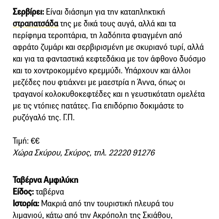
Σερβίρει:
Είναι διάσημη για την καταπληκτική
στραπατσάδα
της με δικά τους αυγά, αλλά και τα
περίφημα τεροπτάρια, τη λαδόπιτα φτιαγμένη από
αφράτο ζυμάρι και σερβιρισμένη με σκυριανό τυρί, αλλά
και για τα φανταστικά κεφτεδάκια με τον άφθονο δυόσμο
και το χοντροκομμένο κρεμμύδι. Υπάρχουν και άλλοι
μεζέδες που φτιάχνει με μαεστρία η Άννα, όπως οι
τραγανοί κολοκυθοκεφτέδες και η γευστικότατη ομελέτα
με τις ντόπιες πατάτες. Για επιδόρπιο δοκιμάστε το
ρυζόγαλό της. Γ.Π.
Τιμή: €€
Χώρα Σκύρου, Σκύρος, τηλ. 22220 91276
Ταβέρνα Αμφιλύκη
Είδος:
ταβέρνα
Ιστορία:
Μακριά από την τουριστική πλευρά του
λιμανιού, κάτω από την Ακρόπολη της Σκιάθου,