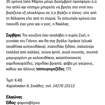
35 χρόνια (από Μάρτιο μέχρι Δεκέμβρη) προσφέρει ό,τι
πιο απλό και νόστιμο μπορείτε να βρείτε στο νησί που
βασίζεται εξ ολοκλήρου σε ό,τι βγάζει ο τόπος: είτε από
τη θάλασσα είτε από τη στεριά. Τα τελευταία χρόνια στο
παιχνίδι έχει μπει και ο γιος, ο Νικόλας.
Σερβίρει:
Την κουζίνα έχει αναλάβει η κυρία Ζωή, η
γυναίκα του Γιάννη, και θα σας βγάλει λιράκια (γλυκά
σκιαθίτικα κολοκυθάκια), χταποδάκι ξιδάτο, σαλατούρι
(σαλάτα από σαλάχι), τούνα ψητή, αυγά σουπιάς, σουπιά
μαγειρεμένη με κολοκυθάκια, καταπληκτικούς
γαριδοκεφτέδες, γαριδάκι βραστό, φάβα με γαύρους,
καθώς και άλλους
τσιπουρομεζέδες
. Γ.Π.
Τιμή: €-€€
Καραϊσκάκη 9, Σκιάθος, τηλ. 24270 23112
Ελαιώνας
Είδος:
ψαροταβέρνα