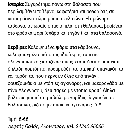
Ιστορία:
Συγκρότημα πάνω στη θάλασσα που
περιλαμβάνει ταβέρνα, καφετέρια και beach bar, σε
καταπράσινο χώρο μέσα σε ελαιώνα. Η ομώνυμη
ταβέρνα, σε ωραίο σημείο, πλάι στη θάλασσα, βασίζεται
στο φρέσκο ψάρι (σχάρα και τηγάνι) και στα θαλασσινά.
Σερβίρει:
Καλοψημένα ψάρια στα κάρβουνα,
καλοφτιαγμένα πιάτα της ιδιαίτερης τοπικής
αλοννησιώτικης κουζίνας όπως χταποδόπιτα, «μπγκι»
δηλαδή χορτόπιτα, κρεμμυδόπιτα, στριφτή σπανακόπιτα
και τυρόπιτα, που περνούν όλες από τηγάνι,
σουτζουκάκια με ντόπιες αγκινάρες, και μακαρονάδα με
τόνο Αλοννήσου, όλα παρέα με ντόπιο κρασί. Δίπλα
βάλτε χειροποίητο ραβιόλι με γαρίδες, λιγκουίνι με
θαλασσινά, ριζότο με απάκι κι αγκινάρες. Δ.Δ.
Τιμή: €-€€
Λεφτός Γιαλός, Αλόννησος, τηλ. 24240 66066