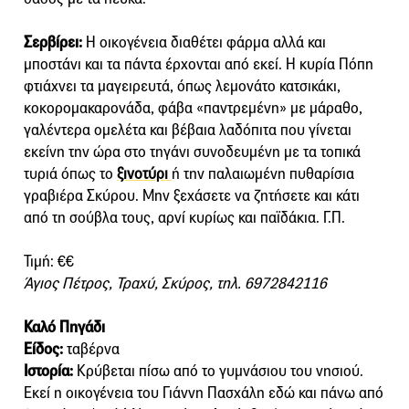
Σερβίρει:
Η οικογένεια διαθέτει φάρμα αλλά και
μποστάνι και τα πάντα έρχονται από εκεί. Η κυρία Πόπη
φτιάχνει τα μαγειρευτά, όπως λεμονάτο κατσικάκι,
κοκορομακαρονάδα, φάβα «παντρεμένη» με μάραθο,
γαλέντερα ομελέτα και βέβαια λαδόπιτα που γίνεται
εκείνη την ώρα στο τηγάνι συνοδευμένη με τα τοπικά
τυριά όπως το
ξινοτύρι
ή την παλαιωμένη πυθαρίσια
γραβιέρα Σκύρου. Μην ξεχάσετε να ζητήσετε και κάτι
από τη σούβλα τους, αρνί κυρίως και παϊδάκια. Γ.Π.
Τιμή: €€
Άγιος Πέτρος, Τραχύ, Σκύρος, τηλ. 6972842116
Καλό Πηγάδι
Είδος:
ταβέρνα
Ιστορία:
Κρύβεται πίσω από το γυμνάσιου του νησιού.
Εκεί η οικογένεια του Γιάννη Πασχάλη εδώ και πάνω από