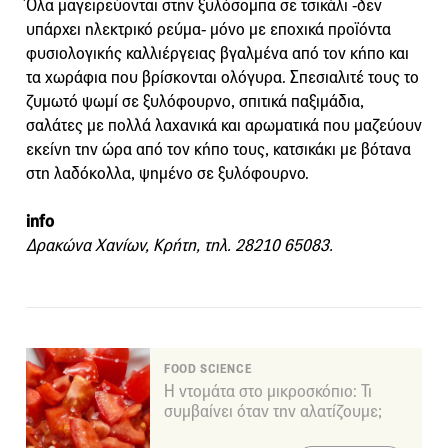
Όλα μαγειρεύονται στην ξυλόσομπα σε τσικάλι -δεν
υπάρχει ηλεκτρικό ρεύμα- μόνο με εποχικά προϊόντα
φυσιολογικής καλλιέργειας βγαλμένα από τον κήπο και
τα χωράφια που βρίσκονται ολόγυρα. Σπεσιαλιτέ τους το
ζυμωτό ψωμί σε ξυλόφουρνο, σπιτικά παξιμάδια,
σαλάτες με πολλά λαχανικά και αρωματικά που μαζεύουν
εκείνη την ώρα από τον κήπο τους, κατσικάκι με βότανα
στη λαδόκολλα, ψημένο σε ξυλόφουρνο.
info
Δρακώνα Χανίων, Κρήτη, τηλ. 28210 65083.
FOOD SCIENCE
Η ντομάτα στο μικροσκόπιο: Τι
συμβαίνει όταν την αλατίζουμε;