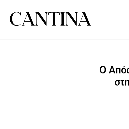
O Απόσ
στη