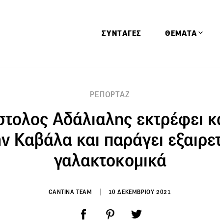
ΣΥΝΤΑΓΕΣ
ΘΕΜΑΤΑ
Απόψεις
ΡΕΠΟΡΤΑΖ
Αφιερώματα
τολος Αδάλιαλης εκτρέφει κ
Ειδήσεις
Έρευνες
ν Καβάλα και παράγει εξαιρε
Οινοπνευματώ
γαλακτοκομικά
Παιδί
Υγεία & Διατρ
CANTINA TEAM
10 ΔΕΚΕΜΒΡΙΟΥ 2021