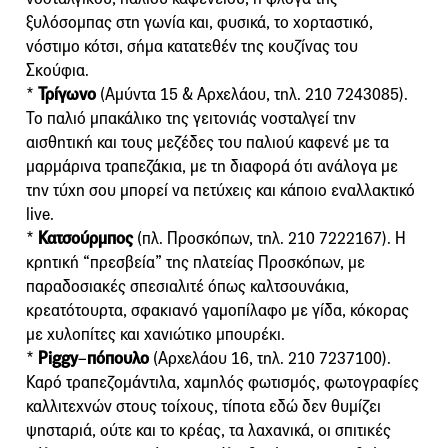
ξυλόσομπας στη γωνία και, φυσικά, το χορταστικό,
νόστιμο κότσι, σήμα κατατεθέν της κουζίνας του
Σκούφια.
*
Τρίγωνο
(Αμύντα 15 & Αρχελάου, τηλ. 210 7243085).
Το παλιό μπακάλικο της γειτονιάς νοσταλγεί την
αισθητική και τους μεζέδες του παλιού καφενέ με τα
μαρμάρινα τραπεζάκια, με τη διαφορά ότι ανάλογα με
την τύχη σου μπορεί να πετύχεις και κάποιο εναλλακτικό
live.
*
Κατσούρμπος
(πλ. Προσκόπων, τηλ. 210 7222167). Η
κρητική “πρεσβεία” της πλατείας Προσκόπων, με
παραδοσιακές σπεσιαλιτέ όπως καλτσουνάκια,
κρεατότουρτα, σφακιανό γαμοπίλαφο με γίδα, κόκορας
με χυλοπίτες και χανιώτικο μπουρέκι.
*
Piggy
–
πόπουλο
(Αρχελάου 16, τηλ. 210 7237100).
Καρό τραπεζομάντιλα, χαμηλός φωτισμός, φωτογραφίες
καλλιτεχνών στους τοίχους, τίποτα εδώ δεν θυμίζει
ψησταριά, ούτε και το κρέας, τα λαχανικά, οι σπιτικές