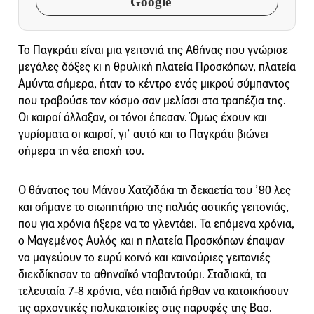
Google
Το Παγκράτι είναι μια γειτονιά της Αθήνας που γνώρισε
μεγάλες δόξες κι η θρυλική πλατεία Προσκόπων, πλατεία
Αμύντα σήμερα, ήταν το κέντρο ενός μικρού σύμπαντος
που τραβούσε τον κόσμο σαν μελίσσι στα τραπέζια της.
Οι καιροί άλλαξαν, οι τόνοι έπεσαν. Όμως έχουν και
γυρίσματα οι καιροί, γι’ αυτό και το Παγκράτι βιώνει
σήμερα τη νέα εποχή του.
Ο θάνατος του Μάνου Χατζιδάκι τη δεκαετία του ’90 λες
και σήμανε το σιωπητήριο της παλιάς αστικής γειτονιάς,
που για χρόνια ήξερε να το γλεντάει. Τα επόμενα χρόνια,
ο Μαγεμένος Αυλός και η πλατεία Προσκόπων έπαψαν
να μαγεύουν το ευρύ κοινό και καινούριες γειτονιές
διεκδίκησαν το αθηναϊκό νταβαντούρι. Σταδιακά, τα
τελευταία 7-8 χρόνια, νέα παιδιά ήρθαν να κατοικήσουν
τις αρχοντικές πολυκατοικίες στις παρυφές της Βασ.