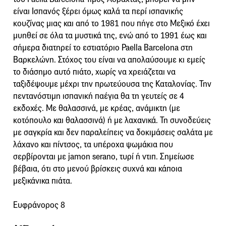
είναι Ισπανός ξέρει όμως καλά τα περί ισπανικής
κουζίνας μιας και από το 1981 που πήγε στο Μεξικό έχει
μυηθεί σε όλα τα μυστικά της, ενώ από το 1991 έως και
σήμερα διατηρεί το εστιατόριο Paella Barcelona στη
Βαρκελώνη. Στόχος του είναι να απολαύσουμε κι εμείς
το διάσημο αυτό πιάτο, χωρίς να χρειάζεται να
ταξιδέψουμε μέχρι την πρωτεύουσα της Καταλονίας. Την
πεντανόστιμη ισπανική παέγια θα τη γευτείς σε 4
εκδοχές. Με θαλασσινά, με κρέας, ανάμικτη (με
κοτόπουλο και θαλασσινά) ή με λαχανικά. Τη συνοδεύεις
με σαγκρία και δεν παραλείπεις να δοκιμάσεις σαλάτα με
λάχανο και πίντσος, τα υπέροχα ψωμάκια που
σερβίρονται με jamon serano, τυρί ή ντιπ. Σημείωσε
βέβαια, ότι στο μενού βρίσκεις συχνά και κάποια
μεξικάνικα πιάτα.
Ευφράνορος 8