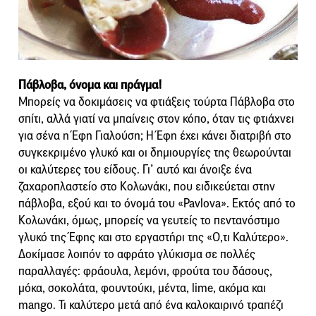
Πάβλοβα, όνομα και πράγμα!
Μπορείς να δοκιμάσεις να φτιάξεις τούρτα Πάβλοβα στο
σπίτι, αλλά γιατί να μπαίνεις στον κόπο, όταν τις φτιάχνει
για σένα η Έφη Γιαλούση; Η Έφη έχει κάνει διατριβή στο
συγκεκριμένο γλυκό και οι δημιουργίες της θεωρούνται
οι καλύτερες του είδους. Γι’ αυτό και άνοιξε ένα
ζαχαροπλαστείο στο Κολωνάκι, που ειδικεύεται στην
πάβλοβα, εξού και το όνομά του «Pavlova». Εκτός από το
Κολωνάκι, όμως, μπορείς να γευτείς το πεντανόστιμο
γλυκό της Έφης και στο εργαστήρι της «Ο,τι Καλύτερο».
Δοκίμασε λοιπόν το αφράτο γλύκισμα σε πολλές
παραλλαγές: φράουλα, λεμόνι, φρούτα του δάσους,
μόκα, σοκολάτα, φουντούκι, μέντα, lime, ακόμα και
mango. Τι καλύτερο μετά από ένα καλοκαιρινό τραπέζι