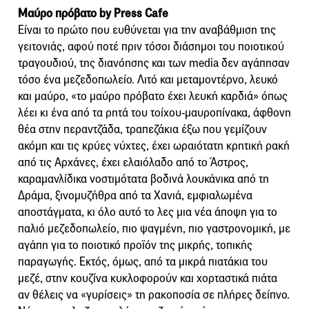
Μαύρο πρόβατο by Press Cafe
Είναι το πρώτο που ευθύνεται για την αναβάθμιση της
γειτονιάς, αφού ποτέ πριν τόσοι διάσημοι του ποιοτικού
τραγουδιού, της διανόησης και των media δεν αγάπησαν
τόσο ένα μεζεδοπωλείο. Λιτό και μεταμοντέρνο, λευκό
και μαύρο, «το μαύρο πρόβατο έχει λευκή καρδιά» όπως
λέει κι ένα από τα ρητά του τοίχου-μαυροπίνακα, άφθονη
θέα στην περαντζάδα, τραπεζάκια έξω που γεμίζουν
ακόμη και τις κρύες νύχτες, έχει ωραιότατη κρητική ρακή
από τις Αρχάνες, έχει ελαιόλαδο από το Άστρος,
καραμανλίδικα νοστιμότατα βοδινά λουκάνικα από τη
Δράμα, ξινομυζήθρα από τα Χανιά, εμφιαλωμένα
αποστάγματα, κι όλο αυτό το λες μια νέα άποψη για το
παλιό μεζεδοπωλείο, πιο ψαγμένη, πιο γαστρονομική, με
αγάπη για το ποιοτικό προϊόν της μικρής, τοπικής
παραγωγής. Εκτός, όμως, από τα μικρά πιατάκια του
μεζέ, στην κουζίνα κυκλοφορούν και χορταστικά πιάτα
αν θέλεις να «γυρίσεις» τη ρακοποσία σε πλήρες δείπνο.