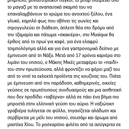
μπιμπελό, μοναστηριακοί πάγκοι, το μπαρ διατρέχει όλο
το μαγαζί με τα αναπαυτικά σκαμπό του να
επαναλαμβάνουν το χρώμα του ανοιχτού ξύλου, ένα
γλυκό, χαμηλό φως που σβήνει τις γωνίες και
στρογγυλεύει τη διάθεση, άπλετη θέα στο δρόμο από
την τζαμαρία και πάτωμα «σκακιέρα», στο Musique θα
έρθεις από το πρωί για καφέ, για ένα ελαφρύ
τσιμπολόγημα αλλά και για ένα γαστρονομικό δείπνο με
έμπνευση από τη Νάξο. Μετά από 17 χρόνια καριέρα στο
λιμάνι του νησιού, ο Μάκης Μικές μεταφέρει το «παιδί»
του στην πρωτεύουσα, αλλά φροντίζει να φέρει μαζί του
από το νησί τα εκλεκτά προϊόντα της κουζίνας του. Πιάτα
με έμπνευση από την παράδοση, καθημερινές, οικείες
γεύσεις σε πρωτότυπους συνδυασμούς και μια αισθητική
που δεν προδίδει «ταβέρνα» αλλά σε πάει ένα βήμα πιο
μπροστά στην ελληνική γεύση του αύριο. Η ναξιώτικη
γραβιέρα τυλίγεται σε φύλλο, τηγανίζεται αλάδωτη και
σερβίρεται με μέλι του νησιού, σουσάμι και άρωμα από
μαστίχα Χίου. Το μοσχαρίσιο φιλέτο από τα ασύγκριτα σε