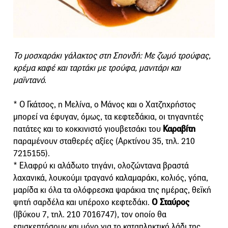
Το μοσχαράκι γάλακτος στη Σπονδή: Με ζωμό τρούφας,
κρέμα καφέ και ταρτάκι με τρούφα, μανιτάρι και
μαϊντανό.
* Ο Γκάτσος, η Μελίνα, ο Μάνος και ο Χατζηχρήστος
μπορεί να έφυγαν, όμως, τα κεφτεδάκια, οι τηγανητές
πατάτες και το κοκκινιστό γιουβετσάκι του
Καραβίτη
παραμένουν σταθερές αξίες (Αρκτίνου 35, τηλ. 210
7215155).
* Ελαφρύ κι αλάδωτο τηγάνι, ολοζώντανα βραστά
λαχανικά, λουκούμι τραγανό καλαμαράκι, κολιός, γόπα,
μαρίδα κι όλα τα ολόφρεσκα ψαράκια της ημέρας, θεϊκή
ψητή σαρδέλα και υπέροχο κεφτεδάκι.
Ο Σταύρος
(Ιβύκου 7, τηλ. 210 7016747), τον οποίο θα
επισκεπτόσουν και μόνο για το καταπληκτικό λάδι της