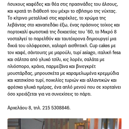
ήσυχους καφέδες και θέα στις πρασινάδες του άλσους,
και κρατά τη διάθεσή του μέχρι το σβήσιμο της νύχτας.
Το κίτρινο μεταλλικό στις καρέκλες, το χρώμα της
λεβάντας στο καναπεδάκι έξω, ένας πράσινος τοίχος και
πορτοκαλί φωτιστικά της δεκαετίας του ’60, το Μικρό 8
νοσταλγεί το παρελθόν και ταυτόχρονα δημιουργεί μια
δικιά του ολόφρεσκη, χαλαρή αισθητική. Cup cakes με
τον καφέ, σάντουιτς με μαρούλι, τυρί asiago, ιταλική fesa
και σάλτσα από γλυκό τσίλι, κις λορέν, σαλάτα με
ηλιόσπορο, κράνα, παρμεζάνα και βινεγκρέτ
μουστάρδας, μπρουσκέτα με καραμελωμένα κρεμμύδια
και κατσικίσιο τυρί, ποικιλίες τυριών και αλλαντικών και
φρέσκα γλυκά ημέρας, ένα απλό μενού που σε χορταίνει
όσο χρειάζεται για να συνεχίσεις το πάρτι.
Aρχελάου 8, τηλ. 215 5308846.