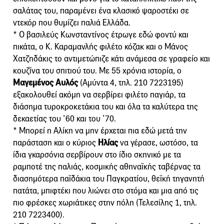
σαλάτας του, παραμένει ένα κλασικό ψαροστέκι σε
ντεκόρ που θυμίζει παλιά Ελλάδα.
* Ο βασιλεύς Κωνσταντίνος έτρωγε εδώ φοντύ και
πικάτα, ο Κ. Καραμανλής φιλέτο κόζακ και ο Μάνος
Χατζηδάκις το αντιμετώπιζε κάτι ανάμεσα σε γραφείο και
κουζίνα του σπιτιού του. Με 55 χρόνια ιστορία, ο
Μαγεμένος Αυλός
(Αμύντα 4, τηλ. 210 7223195)
εξακολουθεί ακόμη να σερβίρει φιλέτο παγιάρ, τα
διάσημα τυροκροκετάκια του και όλα τα καλύτερα της
δεκαετίας του ’60 και του ’70.
* Μπορεί η Αλίκη να μην έρχεται πια εδώ μετά την
παράσταση και ο κύριος
Ηλίας
να γέρασε, ωστόσο, τα
ίδια γκαρσόνια σερβίρουν στο ίδιο σκηνικό με τα
ραμποτέ της παλιάς, κοσμικής αθηναϊκής ταβέρνας τα
διασημότερα παϊδάκια του Παγκρατίου, θεϊκή τηγανητή
πατάτα, μπιφτέκι που λιώνει στο στόμα και μια από τις
πιο φρέσκες χωριάτικες στην πόλη (Τελεσίλης 1, τηλ.
210 7223400).