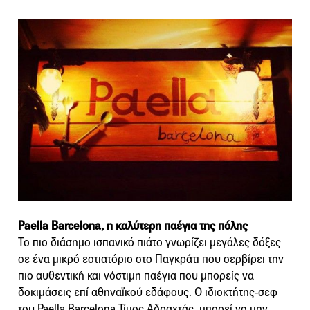
Paella Barcelona, η καλύτερη παέγια της πόλης
Το πιο διάσημο ισπανικό πιάτο γνωρίζει μεγάλες δόξες
σε ένα μικρό εστιατόριο στο Παγκράτι που σερβίρει την
πιο αυθεντική και νόστιμη παέγια που μπορείς να
δοκιμάσεις επί αθηναϊκού εδάφους. Ο ιδιοκτήτης-σεφ
του Paella Barcelona Τίμος Αδραχτάς, μπορεί να μην