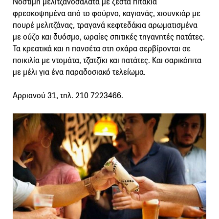
Νόστιμη μελιτζανοσαλάτα με ζεστά πιτάκια
φρεσκοψημένα από το φούρνο, καγιανάς, χιουνκιάρ με
πουρέ μελιτζάνας, τραγανά κεφτεδάκια αρωματισμένα
με ούζο και δυόσμο, ωραίες σπιτικές τηγανητές πατάτες.
Τα κρεατικά και η πανσέτα στη σχάρα σερβίρονται σε
ποικιλία με ντομάτα, τζατζίκι και πατάτες. Και σαρικόπιτα
με μέλι για ένα παραδοσιακό τελείωμα.
Αρριανού 31, τηλ. 210 7223466.