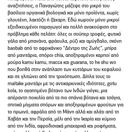
αναζητήσεις, ο Παναγιώτης μάζεψε στο μικρό του
βασίλειο οργανικά βιολογικά και μόνο προϊόντα, χωρίς
γλουτένη, λακτόζη ή ζάχαρη. Εδώ χωρούν μόνο μικροί
εξειδικευμένοι παραγωγοί και πολλή ανακούφιση στο
πρόβλημα κάθε πελάτη: όλες οι σούπερ τροφές, φυτικό
γάλα από μπανάνα, φράουλα, ρύζι και αμύγδαλο, σκόνη
baobab από το αφρικάνικο “Δέντρο της Ζωής”, μπίρα
από μανιτάρια, σπόροι chia, αποξηραμένοι καρποί από
μούρα kamu kamu, macca και guarana, το he shu wo
που βοηθά στην ανάπλαση των κυττάρων του κεφαλιού
και σε γλιτώνει από την τριχόπτωση. Δίπλα τους το
maitake μανιτάρι με τις αντικαρκινικές ιδιότητες, gotu
kola, το αγαπημένο βότανο των Ινδών γιόγκι, μια
απέραντη ποικιλία από τα πιο σπάνια βότανα και τσάγια,
σπιτικά μίγματα σπόρων και αποξηραμένων φρούτων για
το πρωινό, αφράλα από τη Μάνη αλλά και αλάτι από τη
Χαβάη και την Περσία, μέλι από την Ικαρία και κύμινο
από την Ινδία, αφροδισιακά μπαχαρικά και ροφήματα,