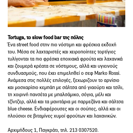
Tortuga, το slow food bar της πόλης
Ένα street food στην πιο νόστιμη και φρέσκια εκδοχή
του. Μέσα σε λαχταριστές και χειροποίητες τορτίγιες
τυλίγονται τα πιο φρέσκα εποχιακά φρούτα και λαχανικά
και ζουμερά κρέατα σε νόστιμους, αλλά και υγιεινούς
συνδυασμούς, που έχει επιμεληθεί ο σεφ Marko Rossi.
Ανάμεσα στις πολλές επιλογές, ξεχωριζουν το αρνίσιο
και μοσχαρίσιο κεμπάπ με σάλτσα από γιαούρτι και τσίλι,
τη χοιρινή πανσέτα με μπαλσάμικο, σόγια, μέλι και
τζίντζερ, αλλά και τα μανιτάρια με παρμεζάνα και σάλτσα
blue cheese. Ενδιαφέρουσες και οι σούπες, αλλά και οι
πλούσιοι σε βιταμίνες χυμοί φρούτων και λαχανικών.
Αρχιμήδους 1, Παγκράτι, τηλ. 213 0307520.