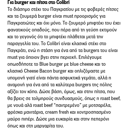
Για burger και πίτσα στο Colibri
Το διάσημο στέκι του Παγκρατίου με τις φοβερές πίτσες
και τα ζουμερά burger είναι must προορισμός για
Παγκρατιώτες και όχι μόνο. Το ζουμερό μπιφτέκι του έχει
φανατικούς οπαδούς, που πέρα από τη γεύση εκτιμούν
και το γεγονός ότι το μπιφτέκι πλάθεται μετά την
παραγγελία του. Το Colibri είναι κλασικό στέκι στο
Παγκράτι, ενώ η στάση για ένα από τα burgers του είναι
must για όποιον βγει στην περιοχή. Επιλέγουμε
οπωσδήποτε το Blue burger με blue cheese και το
κλασικό Cheese Bacon burger και οπλιζόμαστε με
υπομονή γιατί είναι πάντα ασφυκτικά γεμάτο, αλλά η
αναμονή για ένα από τα καλύτερα burgers της πόλης
αξίζει τον κόπο. Δώσε βάση, όμως, και στην πίτσα, που
θα βρεις σε τολμηρούς συνδυασμούς, όπως η roast beef,
με νουά αλά roast beef “παντρεμένο” με μοτσαρέλα,
φρέσκα μανιτάρια, cream fresh και χοντροσπασμένο
μαύρο πιπέρι. Δώσε μια ευκαιρία και στην πεπερόνι
όπως και στη μαργαρίτα του.