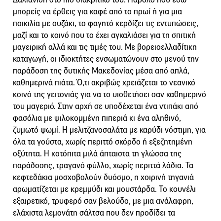
μπορείς να έρθεις για καφέ από το πρωί ή για μια
ποικιλία με ουζάκι, το φαγητό κερδίζει τις εντυπώσεις,
μαζί και το κοινό που το έχει αγκαλιάσει για τη σπιτική
μαγειρική αλλά και τις τιμές του. Με βορειοελλαδίτικη
καταγωγή, οι ιδιοκτήτες ενσωματώνουν στο μενού την
παράδοση της δυτικής Μακεδονίας μέσα από απλά,
καθημερινά πιάτα. Ό,τι ακριβώς χρειάζεται το νεανικό
κοινό της γειτονιάς για να το υιοθετήσει σαν καθημερινό
του μαγεριό. Στην αρχή σε υποδέχεται ένα ντιπάκι από
φασόλια με ψιλοκομμένη πιπεριά κι ένα αληθινό,
ζυμωτό ψωμί. Η μελιτζανοσαλάτα με καρύδι νόστιμη, για
όλα τα γούστα, χωρίς περιττό σκόρδο ή εξεζητημένη
οξύτητα. Η κοτόπιτα μιλά άπταιστα τη γλώσσα της
παράδοσης, τραγανό φύλλο, χωρίς περιττά λάδια. Τα
κεφτεδάκια μοσχοβολούν δυόσμο, η χοιρινή τηγανιά
αρωματίζεται με κρεμμύδι και μουστάρδα. Το κουνέλι
εξαιρετικό, τρυφερό σαν βελούδο, με μια ανάλαφρη,
ελάχιστα λεμονάτη σάλτσα που δεν προδίδει τα