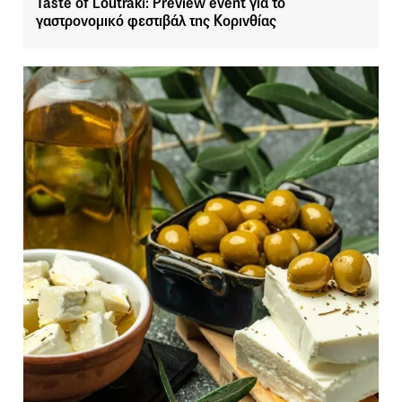
Taste of Loutraki: Preview event για το
γαστρονομικό φεστιβάλ της Κορινθίας