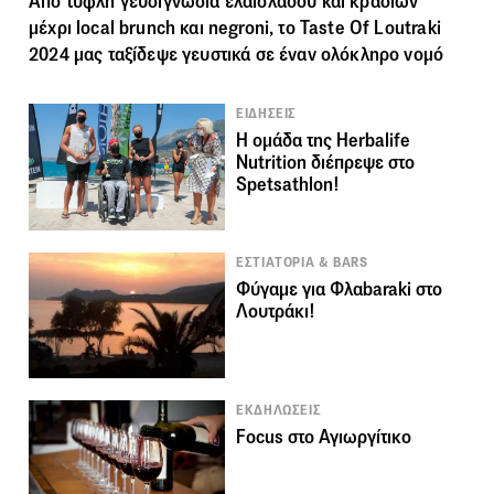
Από τυφλή γευσιγνωσία ελαιόλαδου και κρασιών
μέχρι local brunch και negroni, το Taste Of Loutraki
2024 μας ταξίδεψε γευστικά σε έναν ολόκληρο νομό
ΕΙΔΗΣΕΙΣ
Η ομάδα της Herbalife
Nutrition διέπρεψε στο
Spetsathlon!
ΕΣΤΙΑΤΟΡΙΑ & BARS
Φύγαμε για Φλαbaraki στο
Λουτράκι!
ΕΚΔΗΛΩΣΕΙΣ
Focus στο Αγιωργίτικο