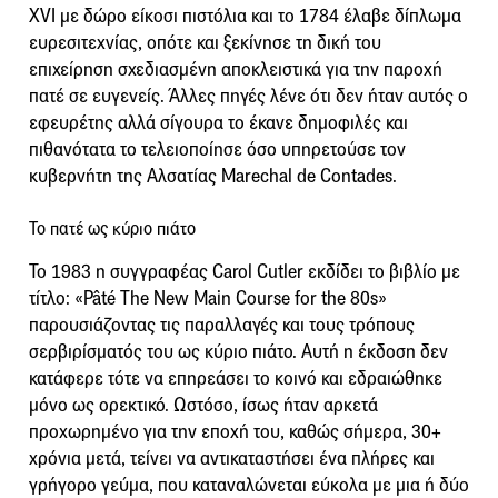
XVI με δώρο είκοσι πιστόλια και το 1784 έλαβε δίπλωμα
ευρεσιτεχνίας, οπότε και ξεκίνησε τη δική του
επιχείρηση σχεδιασμένη αποκλειστικά για την παροχή
πατέ σε ευγενείς. Άλλες πηγές λένε ότι δεν ήταν αυτός ο
εφευρέτης αλλά σίγουρα το έκανε δημοφιλές και
πιθανότατα το τελειοποίησε όσο υπηρετούσε τον
κυβερνήτη της Αλσατίας Marechal de Contades.
Το πατέ ως κύριο πιάτο
To 1983 η συγγραφέας Carol Cutler εκδίδει το βιβλίο με
τίτλο: «Pâté The New Main Course for the 80s»
παρουσιάζοντας τις παραλλαγές και τους τρόπους
σερβιρίσματός του ως κύριο πιάτο. Αυτή η έκδοση δεν
κατάφερε τότε να επηρεάσει το κοινό και εδραιώθηκε
μόνο ως ορεκτικό. Ωστόσο, ίσως ήταν αρκετά
προχωρημένο για την εποχή του, καθώς σήμερα, 30+
χρόνια μετά, τείνει να αντικαταστήσει ένα πλήρες και
γρήγορο γεύμα, που καταναλώνεται εύκολα με μια ή δύο