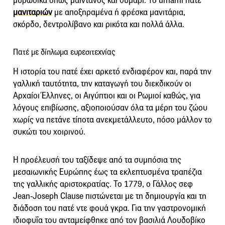
μυρωδικά όπως μαϊντανός και θυμάρι. Το umami πατέ
μανιταριών
με αποξηραμένα ή φρέσκα μανιτάρια,
σκόρδο, δεντρολίβανο και ρικότα και πολλά άλλα.
Πατέ με δίπλωμα ευρεσιτεχνίας
Η ιστορία του πατέ έχει αρκετό ενδιαφέρον και, παρά την
γαλλική ταυτότητα, την καταγωγή του διεκδικούν οι
Αρχαίοι Έλληνες, οι Αιγύπτιοι και οι Ρωμιοί καθώς, για
λόγους επιβίωσης, αξιοποιούσαν όλα τα μέρη του ζώου
χωρίς να πετάνε τίποτα ανεκμετάλλευτο, πόσο μάλλον το
συκώτι του χοιρινού.
Η προέλευσή του ταξίδεψε από τα συμπόσια της
μεσαιωνικής Ευρώπης έως τα εκλεπτυσμένα τραπέζια
της γαλλικής αριστοκρατίας. Το 1779, ο Γάλλος σεφ
Jean-Joseph Clause πιστώνεται με τη δημιουργία και τη
διάδοση του πατέ ντε φουά γκρα. Για την γαστρονομική
ιδιοφυΐα του ανταμείφθηκε από τον βασιλιά Λουδοβίκο