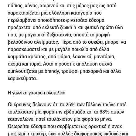
πάπιας, χήνας, χοιρινού κα, στις μέρες μας ως πατέ
χαρακτηρίζεται μια ολόκληρη κατηγορία που
περιλαμβάνει οποιοδήποτε φινετσάτο έδεσμα
προέρχεται από εκλεκτή ζωική ή και φυτική πρώτη ύλη
που, με μαγειρική δεξιοτεχνία, αποκτά τη μορφή
βελούδινου αλείμματος. Πέρα από το
συκώτι
, μπορεί να
παρασκευαστεί και με μεγάλη ποικιλία από άλλα
κομμάτια κρέατος, από ψάρια, λαχανικά, μανιτάρια,
ακόμα και τυριά. Αυτή η ρουστίκ απόλαυση συχνά
εμπλουτίζεται με brandy, τρούφα, μπαχαρικά και άλλα
καρυκεύματα.
Η γαλλική γαστρο-πολυτέλεια
Οι έρευνες δείχνουν ότι το 25% των Γάλλων τρώνε πατέ
τουλάχιστον μία φορά την εβδομάδα και το 68% αυτών
καταναλώνει πατέ τουλάχιστον μία φορά το μήνα.
Θεωρείται έδεσμα που σερβίρεται ως ορεκτικό ή σνακ
με ψωμί ή κράκερ, έχει πολλές διαφορετικές εκδοχές και