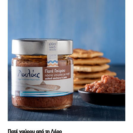
Πατέ γαύρου από τη Λέρο