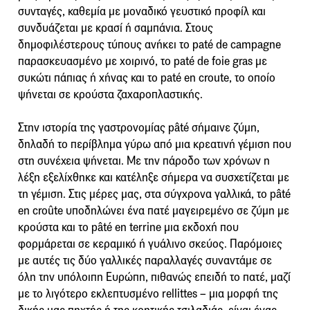
συνταγές, καθεμία με μοναδικό γευστικό προφίλ και
συνδυάζεται με κρασί ή σαμπάνια. Στους
δημοφιλέστερους τύπους ανήκει το paté de campagne
παρασκευασμένο με χοιρινό, το paté de foie gras με
συκώτι πάπιας ή χήνας και το paté en croute, το οποίο
ψήνεται σε κρούστα ζαχαροπλαστικής.
Στην ιστορία της γαστρονομίας pâté σήμαινε ζύμη,
δηλαδή το περίβλημα γύρω από μια κρεατινή γέμιση που
στη συνέχεια ψήνεται. Με την πάροδο των χρόνων η
λέξη εξελίχθηκε και κατέληξε σήμερα να συσχετίζεται με
τη γέμιση. Στις μέρες μας, στα σύγχρονα γαλλικά, το pâté
en croûte υποδηλώνει ένα πατέ μαγειρεμένο σε ζύμη με
κρούστα και το pâté en terrine μια εκδοχή που
φορμάρεται σε κεραμικό ή γυάλινο σκεύος. Παρόμοιες
με αυτές τις δύο γαλλικές παραλλαγές συναντάμε σε
όλη την υπόλοιπη Ευρώπη, πιθανώς επειδή το πατέ, μαζί
με το λιγότερο εκλεπτυσμένο rellittes – μια μορφή της