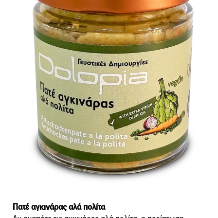
Πατέ αγκινάρας αλά πολίτα