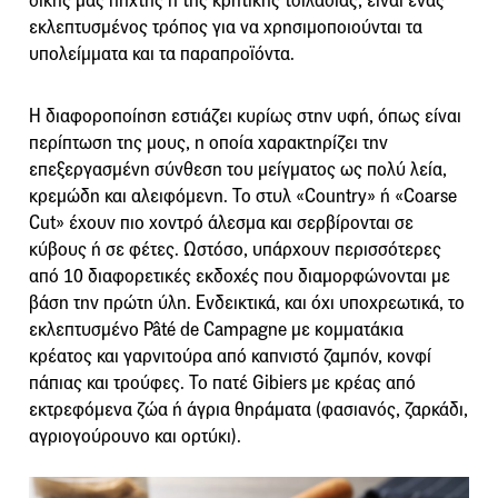
δικής μας πηχτής ή της κρητικής τσιλαδιάς, είναι ένας
εκλεπτυσμένος τρόπος για να χρησιμοποιούνται τα
υπολείμματα και τα παραπροϊόντα.
Η διαφοροποίηση εστιάζει κυρίως στην υφή, όπως είναι
περίπτωση της μους, η οποία χαρακτηρίζει την
επεξεργασμένη σύνθεση του μείγματος ως πολύ λεία,
κρεμώδη και αλειφόμενη. Το στυλ «Country» ή «Coarse
Cut» έχουν πιο χοντρό άλεσμα και σερβίρονται σε
κύβους ή σε φέτες. Ωστόσο, υπάρχουν περισσότερες
από 10 διαφορετικές εκδοχές που διαμορφώνονται με
βάση την πρώτη ύλη. Ενδεικτικά, και όχι υποχρεωτικά, το
εκλεπτυσμένο Pâté de Campagne με κομματάκια
κρέατος και γαρνιτούρα από καπνιστό ζαμπόν, κονφί
πάπιας και τρούφες. Το πατέ Gibiers με κρέας από
εκτρεφόμενα ζώα ή άγρια θηράματα (φασιανός, ζαρκάδι,
αγριογούρουνο και ορτύκι).