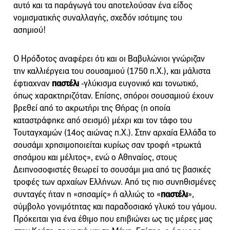
αυτό και τα παράγωγά του αποτελούσαν ένα είδος
νομισματικής συναλλαγής, σχεδόν ισότιμης του
ασημιού!
Ο Ηρόδοτος αναφέρει ότι και οι Βαβυλώνιοι γνώριζαν
την καλλιέργεια του σουσαμιού (1750 π.Χ.), και μάλιστα
έφτιαχναν
παστέλι
-γλύκισμα ευγονικό και τονωτικό,
όπως χαρακτηριζόταν. Επίσης, σπόροι σουσαμιού έχουν
βρεθεί από το ακρωτήρι της Θήρας (η οποία
καταστράφηκε από σεισμό) μέχρι και τον τάφο του
Τουταγχαμών (14ος αιώνας π.Χ.). Στην αρχαία Ελλάδα το
σουσάμι χρησιμοποιείται κυρίως σαν τροφή «τρωκτά
σησάμου και μέλιτος», ενώ ο Αθηναίος, στους
Δειπνοσοφιστές θεωρεί το σουσάμι μια από τις βασικές
τροφές των αρχαίων Ελλήνων. Από τις πιο συνηθισμένες
συνταγές ήταν η «σησαμίς» ή αλλιώς το «
παστέλι
»,
σύμβολο γονιμότητας και παραδοσιακό γλυκό του γάμου.
Πρόκειται για ένα έθιμο που επιβιώνει ως τις μέρες μας