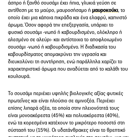
άσπρο ή ξανθό σουσάμι έχει ήπια, γλυκιά γεύση σε
αντίθεση με το μαύρο, μαυροσήσαμο ή
μαυροκούκι
, το
οποίο έχει μια κάποια πικράδα και ένα ελαφρύ, καπνιστό
άρωμα. Όσον αφορά την επεξεργασία, υπάρχει το
φυσικό σουσάμι -νωπό ή καβουρδισμένο, ολόκληρο ή
αλεσμένο σε αλεύρι- και αντίστοιχα το αποφλοιωμένο
σουσάμι -νωπό ή καβουρδισμένο. Η διαδικασία του
καβουρδίσματος απομακρύνει την υγρασία και
διευκολύνει τη συντήρηση, ενώ παράλληλα χαρίζει το
χαρακτηριστικό άρωμα που αναδύεται από το καλάθι του
κουλουρά.
Το σουσάμι περιέχει υψηλής βιολογικής αξίας φυτικές
πρωτεΐνες και είναι πλούσιο σε αμινοξέα. Περιέχει
επίσης λιπαρά οξέα, τα οποία στην πλειονότητά τους
είναι μονοακόρεστα (45%) και πολυακόρεστα (40%),
ενώ τα κορεσμένα κατέχουν το μικρότερο ποσοστό στη
σύστασή του (15%). Οι υδατάνθρακες είναι το θρεπτικό