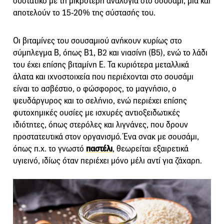
συστατικό με τη μικρότερη αναλογία στο σουσάμι, μια και
αποτελούν το 15-20% της σύστασής του.
Οι βιταμίνες του σουσαμιού ανήκουν κυρίως στο
σύμπλεγμα Β, όπως Β1, Β2 και νιασίνη (Β5), ενώ το λάδι
του έχει επίσης βιταμίνη Ε. Τα κυριότερα μεταλλικά
άλατα και ιχνοστοιχεία που περιέχονται στο σουσάμι
είναι το ασβέστιο, ο φώσφορος, το μαγνήσιο, ο
ψευδάργυρος και το σελήνιο, ενώ περιέχει επίσης
φυτοχημικές ουσίες με ισχυρές αντιοξειδωτικές
ιδιότητες, όπως στερόλες και λιγνάνες, που δρουν
προστατευτικά στον οργανισμό. Ένα σνακ με σουσάμι,
όπως π.χ. το γνωστό
παστέλι
, θεωρείται εξαιρετικά
υγιεινό, ιδίως όταν περιέχει μόνο μέλι αντί για ζάχαρη.