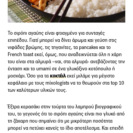
Το σιρόπι αγαύης είναι φτιαγμένο για συνταγές
επιπέδου. Γιατί μπορεί να δίνει άρωμα και γεύση στις
νιφάδες βρώμης, τις τηγανίτες, τα pancakes και το
French toast εκεί, όμως, που αναδεικνύεται όλη η χάρη
του είναι στα αλμυρά –ναι, στα αλμυρά- ανεβάζοντας την
ένταση και το umami σε ένα γλυκόξινο κοτόπουλο ή
μοσχάρι. Όσο για τα
κοκτέιλ
εκεί μιλάμε για μέγιστο
κεφάλαιο με τους mixologists να το θεωρούν στα top 10
των καλύτερων υλικών τους.
Έξτρα κερασάκι στην τούρτα του λαμπρού βιογραφικού
του, τo γεγονός ότι το σιρόπι αγαύης είναι πιο γλυκό από
τη ζάχαρη που σημαίνει ότι με μικρότερη ποσότητα
μπορεί να πετύχει κανείς το ίδιο αποτέλεσμα. Και επειδή