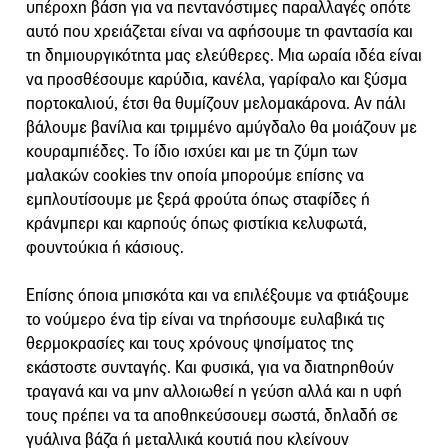
υπέροχη βάση για να πεντανόστιμες παραλλαγές οπότε
αυτό που χρειάζεται είναι να αφήσουμε τη φαντασία και
τη δημιουργικότητα μας ελεύθερες. Μια ωραία ιδέα είναι
να προσθέσουμε καρύδια, κανέλα, γαρίφαλο και ξύσμα
πορτοκαλιού, έτσι θα θυμίζουν μελομακάρονα. Αν πάλι
βάλουμε βανίλια και τριμμένο αμύγδαλο θα μοιάζουν με
κουραμπιέδες. Το ίδιο ισχύει και με τη ζύμη των
μαλακών cookies την οποία μπορούμε επίσης να
εμπλουτίσουμε με ξερά φρούτα όπως σταφίδες ή
κράνμπερι και καρπούς όπως φιστίκια κελυφωτά,
φουντούκια ή κάσιους.
Επίσης όποια μπισκότα και να επιλέξουμε να φτιάξουμε
το νούμερο ένα tip είναι να τηρήσουμε ευλαβικά τις
θερμοκρασίες και τους χρόνους ψησίματος της
εκάστοστε συνταγής. Και φυσικά, για να διατηρηθούν
τραγανά και να μην αλλοιωθεί η γεύση αλλά και η υφή
τους πρέπει να τα αποθηκεύσουεμ σωστά, δηλαδή σε
γυάλινα βάζα ή μεταλλικά κουτιά που κλείνουν