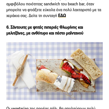
αμφιβόλου ποιότητας sandwich του beach bar, όταν
μπορείτε να φτιάξετε εύκολα ένα πολύ λαχταριστό με τα
χεράκια σας. Δείτε τη συνταγή
ΕΔΩ
6. Σάντουιτς µε ψητές πιπεριές Φλωρίνης και
µελιτζάνες, µε ανθότυρο και πέστο µαϊντανού
Οι vegetarian της παρέας πάλι, θα απολαύσουν πολύ