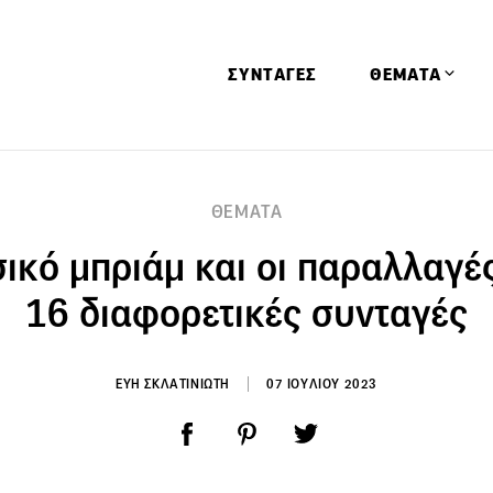
ΣΥΝΤΑΓΕΣ
ΘΕΜΑΤΑ
Απόψεις
ΘΕΜΑΤΑ
Αφιερώματα
ικό μπριάμ και οι παραλλαγέ
Ειδήσεις
Έρευνες
16 διαφορετικές συνταγές
Οινοπνευματώ
Παιδί
ΕΥΗ ΣΚΛΑΤΙΝΙΩΤΗ
07 ΙΟΥΛΙΟΥ 2023
Υγεία & Διατρ