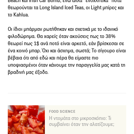
Beach και Irish Car Bomb, ενώ άλλα “ενοχλητικά” ποτά
θεωρούνται τα Long Island Iced Teas, οι Light μπίρες και
το Kahlua.
Οι ίδιοι μπάρμαν ρωτήθηκαν και σχετικά με το ιδανικό
φιλοδώρημα. Θα χαρείς όταν ακούσεις πως το 38%
θεωρεί πως 1$ ανά ποτό είναι αρκετό, εάν βρίσκεσαι σε
ένα κοινό μπαρ. Όχι και άσχημα, σωστά; Το σίγουρο είναι
βέβαια ότι από εδώ και πέρα θα είμαστε πιο
υποψιασμένοι όταν κάνουμε την παραγγελία μας κατά τη
βραδινή μας έξοδο.
FOOD SCIENCE
Η ντομάτα στο μικροσκόπιο: Τι
συμβαίνει όταν την αλατίζουμε;