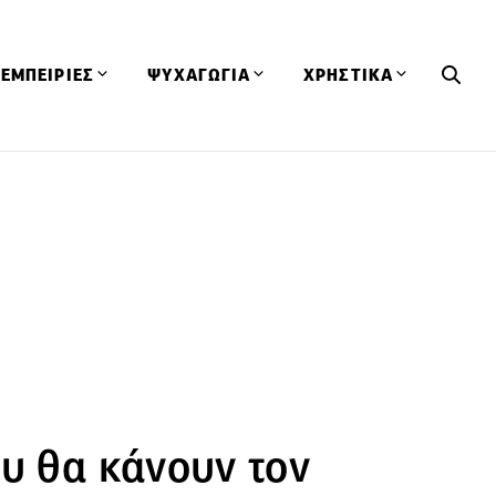
ΕΜΠΕΙΡΙΕΣ
ΨΥΧΑΓΩΓΙΑ
ΧΡΗΣΤΙΚΑ
Εκδηλώσεις
CineFood
Θερμιδομετρητής
Εστιατόρια
Lifestyle
Λεξικό Κουζίνας
ΣΥΝΤΑΓΕΣ
ΑΡΘΡΑ
Μαγαζιά
Viral Videos
Συμβουλές
Πρόσωπα
Βιβλία
Τα Φρέσκα Του Μήνα
δη
Προϊόντα
Διαγωνισμοί
Τεχνικές
Ταξίδια
Κουίζ
οφή
ου θα κάνουν τον