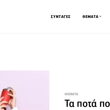
ΣΥΝΤΑΓΕΣ
ΘΕΜΑΤΑ
Απόψεις
Αφιερώματα
Ειδήσεις
Έρευνες
Οινοπνευματώ
Παιδί
Υγεία & Διατρ
ΘΕΜΑΤΑ
Τα ποτά π