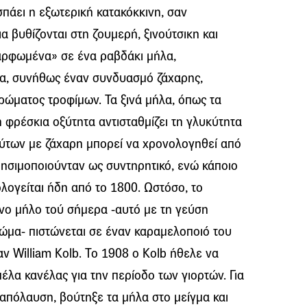
πάει η εξωτερική κατακόκκινη, σαν
α βυθίζονται στη ζουμερή, ξινούτσικη και
αρφωμένα» σε ένα ραβδάκι μήλα,
λα, συνήθως έναν συνδυασμό ζάχαρης,
χρώματος τροφίμων. Τα ξινά μήλα, όπως τα
 η φρέσκια οξύτητα αντισταθμίζει τη γλυκύτητα
ύτων με ζάχαρη μπορεί να χρονολογηθεί από
ρησιμοποιούνταν ως συντηρητικό, ενώ κάποιο
ογείται ήδη από το 1800. Ωστόσο, το
νο μήλο τού σήμερα -αυτό με τη γεύση
ρώμα- πιστώνεται σε έναν καραμελοποιό του
ν William Kolb. Το 1908 ο Kolb ήθελε να
λα κανέλας για την περίοδο των γιορτών. Για
 απόλαυση, βούτηξε τα μήλα στο μείγμα και