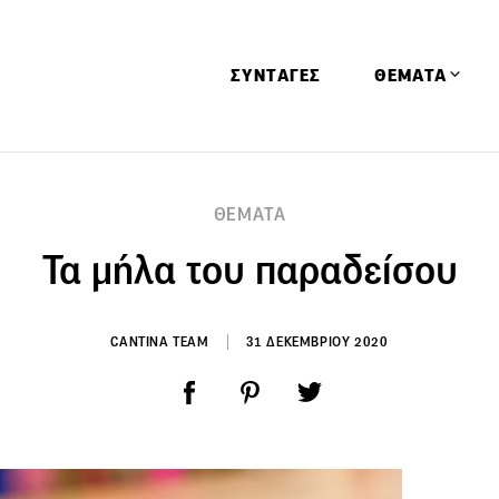
ΣΥΝΤΑΓΕΣ
ΘΕΜΑΤΑ
Απόψεις
ΘΕΜΑΤΑ
Αφιερώματα
Τα μήλα του παραδείσου
Ειδήσεις
Έρευνες
Οινοπνευματώ
CANTINA TEAM
31 ΔΕΚΕΜΒΡΙΟΥ 2020
Παιδί
Υγεία & Διατρ