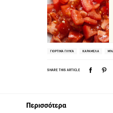
ΓΙΟΡΤΙΝΆ ΓΛΥΚΆ
ΚΑΡΑΜΈΛΑ
ΜΉ
SHARE THIS ARTICLE
Περισσότερα