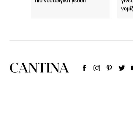
πιο νοσταλγική γεύση
γίνε
νομί