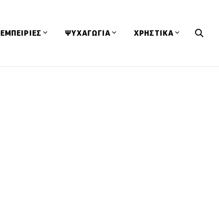
ΕΜΠΕΙΡΙΕΣ
ΨΥΧΑΓΩΓΙΑ
ΧΡΗΣΤΙΚΑ
Εκδηλώσεις
CineFood
Θερμιδομετρητής
Εστιατόρια
Lifestyle
Λεξικό Κουζίνας
ΣΥΝΤΑΓΕΣ
ΑΡΘΡΑ
Μαγαζιά
Viral Videos
Συμβουλές
Πρόσωπα
Βιβλία
Τα Φρέσκα Του Μήνα
δη
Προϊόντα
Διαγωνισμοί
Τεχνικές
Ταξίδια
Κουίζ
οφή