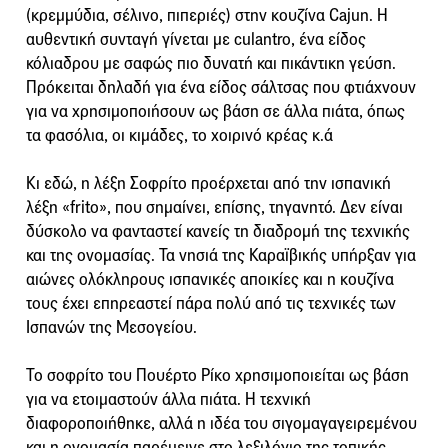
(κρεμμύδια, σέλινο, πιπεριές) στην κουζίνα Cajun. Η
αυθεντική συνταγή γίνεται με culantro, ένα είδος
κόλιαδρου με σαφώς πιο δυνατή και πικάντικη γεύση.
Πρόκειται δηλαδή για ένα είδος σάλτσας που φτιάχνουν
για να χρησιμοποιήσουν ως βάση σε άλλα πιάτα, όπως
τα φασόλια, οι κιμάδες, το χοιρινό κρέας κ.ά
Κι εδώ, η λέξη Σοφρίτο προέρχεται από την ισπανική
λέξη «frito», που σημαίνει, επίσης, τηγανητό. Δεν είναι
δύσκολο να φανταστεί κανείς τη διαδρομή της τεχνικής
και της ονομασίας. Τα νησιά της Καραϊβικής υπήρξαν για
αιώνες ολόκληρους ισπανικές αποικίες και η κουζίνα
τους έχει επηρεαστεί πάρα πολύ από τις τεχνικές των
Ισπανών της Μεσογείου.
Το σοφρίτο του Πουέρτο Ρίκο χρησιμοποιείται ως βάση
για να ετοιμαστούν άλλα πιάτα. Η τεχνική
διαφοροποιήθηκε, αλλά η ιδέα του σιγομαγαγειρεμένου
και η ονομασία παρέμεινε στο λεξιλόγιο της τοπικής