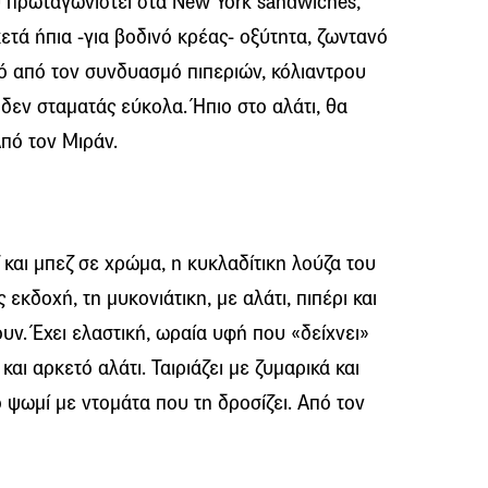
υ πρωταγωνιστεί στα New York sandwiches,
ετά ήπια -για βοδινό κρέας- οξύτητα, ζωντανό
ό από τον συνδυασμό πιπεριών, κόλιαντρου
ι δεν σταματάς εύκολα. Ήπιο στο αλάτι, θα
Από τον Μιράν.
και μπεζ σε χρώμα, η κυκλαδίτικη λούζα του
εκδοχή, τη μυκονιάτικη, με αλάτι, πιπέρι και
ν. Έχει ελαστική, ωραία υφή που «δείχνει»
αι αρκετό αλάτι. Ταιριάζει με ζυμαρικά και
ψωμί με ντομάτα που τη δροσίζει. Από τον