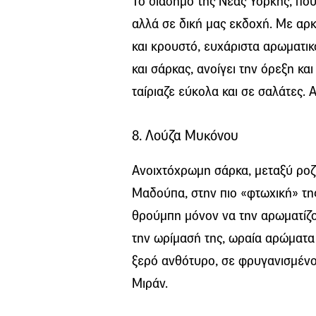
Το διάσημο της Νέας Υόρκης, πο
αλλά σε δική μας εκδοχή. Με αρκ
και κρουστό, ευχάριστα αρωματικ
και σάρκας, ανοίγει την όρεξη κα
ταίριαζε εύκολα και σε σαλάτες. 
8. Λούζα Μυκόνου
Ανοιχτόχρωμη σάρκα, μεταξύ ροζ 
Μαδούπα, στην πιο «φτωχική» της 
θρούμπη μόνον να την αρωματίζου
την ωρίμασή της, ωραία αρώματα κ
ξερό ανθότυρο, σε φρυγανισμένο 
Μιράν.